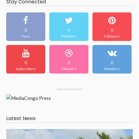
Stay Connected
0
0
0
Fans
Followers
Followers
0
0
0
Subscribers
Followers
Members
- Advertisement -
Latest News