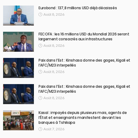
Eurobond : 137,8 millions USD déjà décaissés
Août 8, 2026
FECOFA : les 16 millions USD du Mondial 2026 seront
largement consacrés aux infrastructures
Août 8, 2026
Paix dans l’Est : Kinshasa donne des gages, Kigali et
l’AFC/M23 interpellés
Août 8, 2026
Paix dans l’Est : Kinshasa donne des gages, Kigali et
l’AFC/M23 interpellés
Août 8, 2026
Kasaï : impayés depuis plusieurs mois, agents de
l’État et enseignants manifestent devant les
banques à Tshikapa
Août 7, 2026