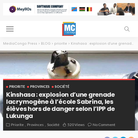
MediaCongo Press
>
BLOG
>
priorite
>
Kinshasa : explosion d’une grenade lacrymogène à l’école Sabrina, les élèves hors de danger selon l’IPP de Lukunga
PRIORITE
PROVINCES
SOCIÉTÉ
Kinshasa : explosion d’une grenade
lacrymogène à l’école Sabrina, les
élèves hors de danger selon l’IPP de
Lukunga
Priorite
Provinces
Société
520 Views
No Comment