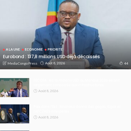
A LA UNE
ECONOMIE
PRIORITE
Eurobond : 137,8 millions USD déjà décaissés
Août 8, 2026
MediaCongo Press
44
FECOFA : les 16 millions USD du Mondial 2026 seront
largement consacrés aux infrastructures
Août 8, 2026
Paix dans l’Est : Kinshasa donne des gages, Kigali et
l’AFC/M23 interpellés
Août 8, 2026