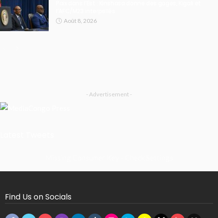
Paix dans l’Est : Kinshasa donne des gages, Kigali et
l’AFC/M23 interpellés
Août 8, 2026
- Advertisement -
Latest Tweets
Missing Consumer Key - Check Settings
Find Us on Socials