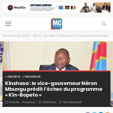
MediaCongo Press
>
BLOG
>
priorite
>
Kinshasa : le vice-gouverneur Néron Mbungu prédit l’échec du programme « Kin-Bopeto »
PRIORITE
PROVINCES
Kinshasa : le vice-gouverneur Néron
Mbungu prédit l’échec du programme
« Kin-Bopeto »
Priorite
Provinces
504 Views
No Comment