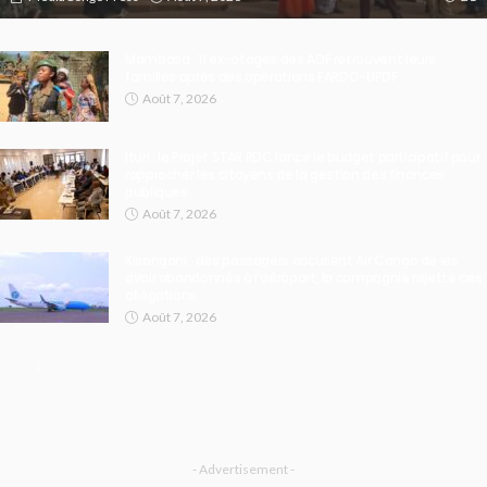
Mambasa : 11 ex-otages des ADF retrouvent leurs
familles après des opérations FARDC-UPDF
Août 7, 2026
Ituri : le Projet STAR RDC lance le budget participatif pour
rapprocher les citoyens de la gestion des finances
publiques
Août 7, 2026
Kisangani : des passagers accusent Air Congo de les
avoir abandonnés à l’aéroport, la compagnie rejette ces
allégations
Août 7, 2026
- Advertisement -