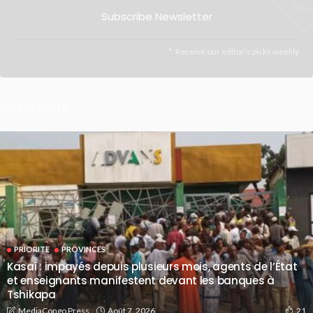
Subscribe Newsletter
Receive our editor's picks weekly
Latest Posts
PRIORITE
PROVINCES
Kasaï : impayés depuis plusieurs mois, agents de l’État
et enseignants manifestent devant les banques à
Tshikapa
Août 7, 2026
MediaCongo Press
21