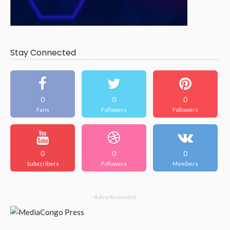
Stay Connected
0
0
0
Fans
Followers
Followers
0
0
0
Subscribers
Followers
Members
- Advertisement -