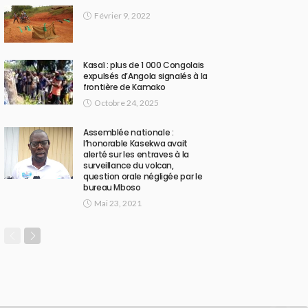
Février 9, 2022
Kasaï : plus de 1 000 Congolais
expulsés d’Angola signalés à la
frontière de Kamako
Octobre 24, 2025
Assemblée nationale :
l’honorable Kasekwa avait
alerté sur les entraves à la
surveillance du volcan,
question orale négligée par le
bureau Mboso
Mai 23, 2021