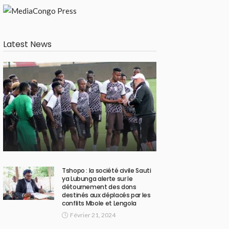
Latest News
Tshopo : la société civile Sauti
ya Lubunga alerte sur le
détournement des dons
destinés aux déplacés par les
conflits Mbole et Lengola
Février 21, 2024