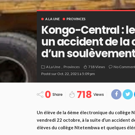
A LA UNE
PROVINCES
Kongo-Central : l
un accident de la 
d’un soulèvement
A La Une
Provinces
718 Views
No Commen
Posté sur
Oct. 22, 2021 à 5:09 pm
0
718
Share
Views
Un élève de la 6ème électronique du collège 
vendredi 22 octobre, à la suite d’un accident de
élèves du collège Ntetembwa et quelques élém