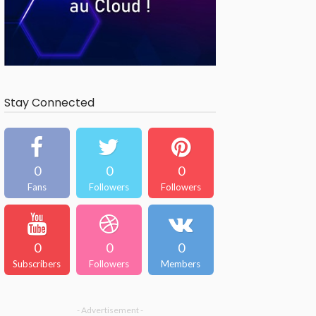
Stay Connected
0
0
0
Fans
Followers
Followers
0
0
0
Subscribers
Followers
Members
- Advertisement -