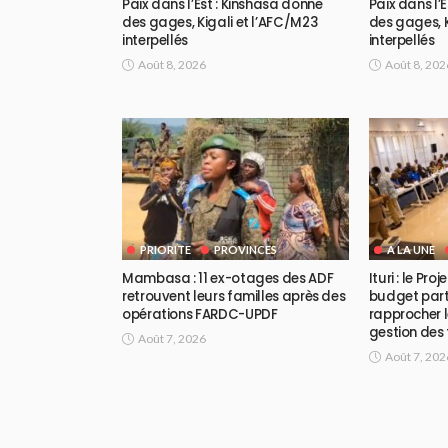
Paix dans l’Est : Kinshasa donne
Paix dans l’
des gages, Kigali et l’AFC/M23
des gages, K
interpellés
interpellés
Août 8, 2026
Août 8, 202
PRIORITE
PROVINCES
A LA UNE
Mambasa : 11 ex-otages des ADF
Ituri : le Pr
retrouvent leurs familles après des
budget part
opérations FARDC-UPDF
rapprocher l
gestion des
Août 7, 2026
Août 7, 202