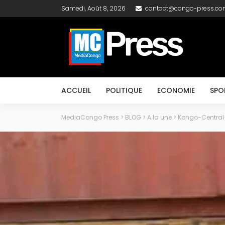
Samedi, Août 8, 2026
contact@congo-press.c
ACCUEIL
POLITIQUE
ECONOMIE
SPO
MediaCongo Press
>
BLOG
>
A la une
>
Kongo-Central 