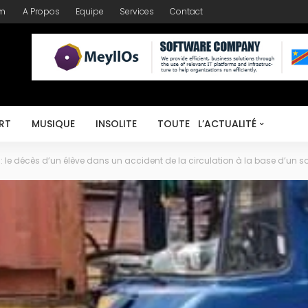
om
A Propos
Equipe
Services
Contact
RT
MUSIQUE
INSOLITE
TOUTE L’ACTUALITÉ
: le décès d’un élève dans un accident de la circulation à la base d’un 