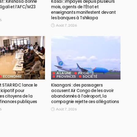
Est : Kinshasa donne
Kasaï : impayés depuis plusieurs
igali et l’AFC/M23
mois, agents de l’État et
enseignants manifestent devant
les banques à Tshikapa
6
Août 7, 2026
A LA UNE
PRIORITE
ECONOMIE
PROVINCES
SOCIÉTÉ
ojet STAR RDC lance le
Kisangani : des passagers
icipatif pour
accusent Air Congo de les avoir
es citoyens de la
abandonnés à l’aéroport, la
 finances publiques
compagnie rejette ces allégations
6
Août 7, 2026