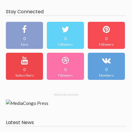
Stay Connected
0
0
0
Fans
Followers
Followers
0
0
0
Subscribers
Followers
Members
- Advertisement -
Latest News