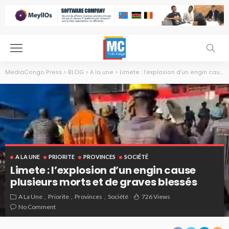
MediaCongo Press
>
BLOG
>
A la une
>
Limete : l’explosion d’un engin cause plusieurs morts et de graves blessés
A LA UNE
PRIORITE
PROVINCES
SOCIÉTÉ
Limete : l’explosion d’un engin cause
plusieurs morts et de graves blessés
A La Une
Priorite
Provinces
Société
726 Views
No Comment