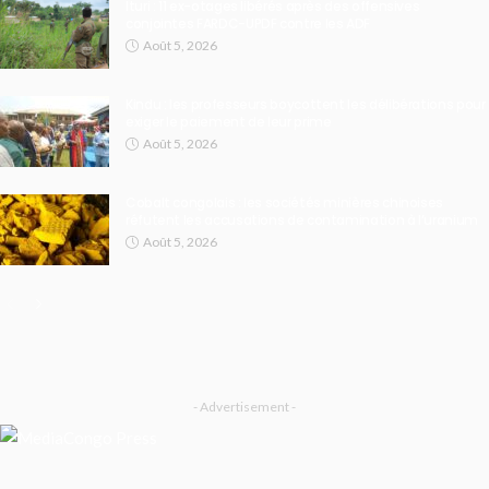
Ituri : 11 ex-otages libérés après des offensives
conjointes FARDC-UPDF contre les ADF
Août 5, 2026
Kindu : les professeurs boycottent les délibérations pour
exiger le paiement de leur prime
Août 5, 2026
Cobalt congolais : les sociétés minières chinoises
réfutent les accusations de contamination à l’uranium
Août 5, 2026
- Advertisement -