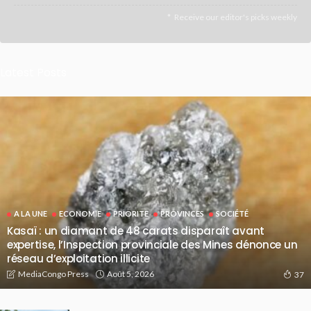
Receive our editor's picks weekly
Latest Posts
A LA UNE
ECONOMIE
PRIORITE
PROVINCES
SOCIÉTÉ
Kasaï : un diamant de 48 carats disparaît avant
expertise, l’Inspection provinciale des Mines dénonce un
réseau d’exploitation illicite
Août 5, 2026
MediaCongo Press
37