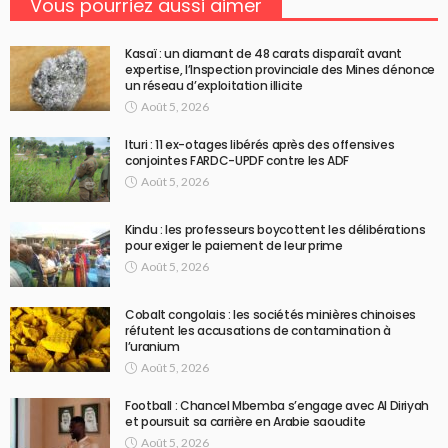
Vous pourriez aussi aimer
Kasaï : un diamant de 48 carats disparaît avant
expertise, l’Inspection provinciale des Mines dénonce
un réseau d’exploitation illicite
Août 5, 2026
Ituri : 11 ex-otages libérés après des offensives
conjointes FARDC-UPDF contre les ADF
Août 5, 2026
Kindu : les professeurs boycottent les délibérations
pour exiger le paiement de leur prime
Août 5, 2026
Cobalt congolais : les sociétés minières chinoises
réfutent les accusations de contamination à
l’uranium
Août 5, 2026
Football : Chancel Mbemba s’engage avec Al Diriyah
et poursuit sa carrière en Arabie saoudite
Août 5, 2026