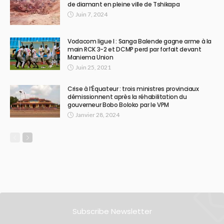
de diamant en pleine ville de Tshikapa
Juin 7, 2024
Vodacom ligue I : Sanga Balende gagne arme à la
main RCK 3-2 et DCMP perd par forfait devant
Maniema Union
Juin 25, 2021
Crise à l’Équateur : trois ministres provinciaux
démissionnent après la réhabilitation du
gouverneur Bobo Boloko par le VPM
Janvier 28, 2024
Subscribe Newsletter