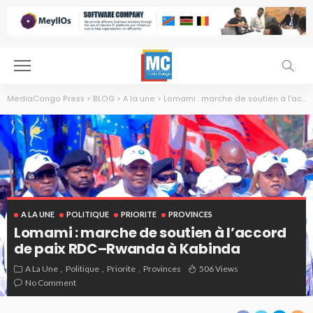
MediaCongo Press
>
BLOG
>
A la une
>
Lomami : marche de soutien à l’accord de paix RDC–Rwanda à Kabinda
A LA UNE
POLITIQUE
PRIORITE
PROVINCES
Lomami : marche de soutien à l’accord
de paix RDC–Rwanda à Kabinda
A La Une
Politique
Priorite
Provinces
506 Views
No Comment