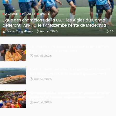
A LA UNE
PRIORITE
SPORT
Ligue des champions de la CAF : les Aigles du Congo
défieront l’APR FC, le TP Mazembe hérite de Medeama
Août 6, 2026
MediaCongo Press
38
Tribunal militaire : début des plaidoiries dans l’affaire
Rebo Tchulo et treize militaires
Août 6, 2026
Pont route-rail : entre recettes publiques et avenir du
port de Banana, l’ODEP interpelle le gouvernement
Août 6, 2026
Kinshasa/Maluku: le gouvernement prépare le retour
progressif et sécurisé des populations déplacées
Août 6, 2026