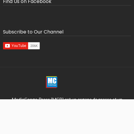
Find Us on Facebook
Subscribe to Our Channel
MediaCongo Press (MCP) est un organe de presse et un
média en ligne initié par MediaCongo en 2018. MCP est une
entité autonome et principal fournisseur de contenu
d’informations (actualités) à mediacongo.net.