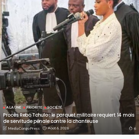
A LA UNE
PRIORITE
SOCIÉTÉ
Procès Rebo Tchulo : le parquet militaire requiert 14 mois
de servitude pénale contre la chanteuse
Août 6, 2026
MediaCongo Press
6