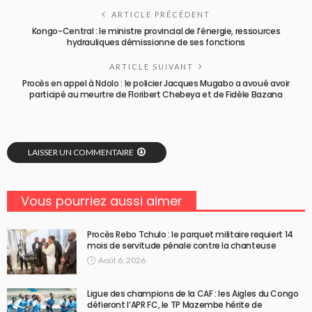
ARTICLE PRÉCÉDENT
Kongo-Central : le ministre provincial de l’énergie, ressources
hydrauliques démissionne de ses fonctions
ARTICLE SUIVANT
Procès en appel à Ndolo : le policier Jacques Mugabo a avoué avoir
participé au meurtre de Floribert Chebeya et de Fidèle Bazana
LAISSER UN COMMENTAIRE
Vous pourriez aussi aimer
Procès Rebo Tchulo : le parquet militaire requiert 14
mois de servitude pénale contre la chanteuse
Août 6, 2026
Ligue des champions de la CAF : les Aigles du Congo
défieront l’APR FC, le TP Mazembe hérite de