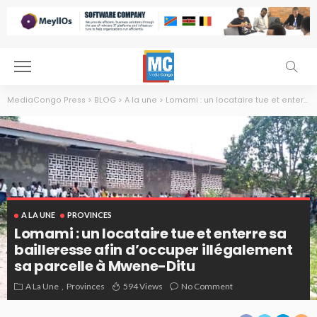
MediaCongo Press
>
BLOG
>
A la une
>
Lomami : un locataire tue et enterre sa bailleresse afin d’occuper illégalement sa parcelle à Mwene-Ditu
A LA UNE
PROVINCES
Lomami : un locataire tue et enterre sa
bailleresse afin d’occuper illégalement
sa parcelle à Mwene-Ditu
A La Une
Provinces
594 Views
No Comment