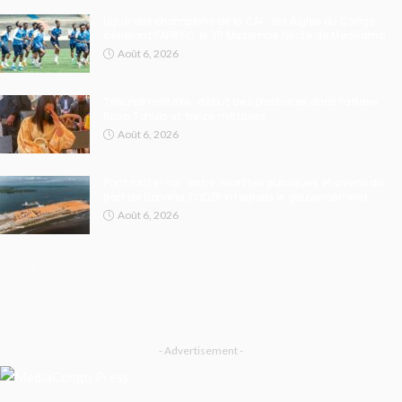
Ligue des champions de la CAF : les Aigles du Congo
défieront l’APR FC, le TP Mazembe hérite de Medeama
Août 6, 2026
Tribunal militaire : début des plaidoiries dans l’affaire
Rebo Tchulo et treize militaires
Août 6, 2026
Pont route-rail : entre recettes publiques et avenir du
port de Banana, l’ODEP interpelle le gouvernement
Août 6, 2026
- Advertisement -