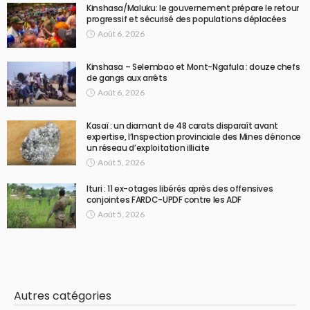
Kinshasa/Maluku: le gouvernement prépare le retour
progressif et sécurisé des populations déplacées
Août 6, 2026
Kinshasa – Selembao et Mont-Ngafula : douze chefs
de gangs aux arrêts
Août 6, 2026
Kasaï : un diamant de 48 carats disparaît avant
expertise, l’Inspection provinciale des Mines dénonce
un réseau d’exploitation illicite
Août 5, 2026
Ituri : 11 ex-otages libérés après des offensives
conjointes FARDC-UPDF contre les ADF
Août 5, 2026
Autres catégories