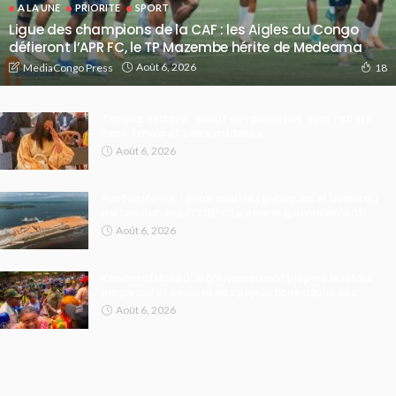
A LA UNE
PRIORITE
SPORT
Ligue des champions de la CAF : les Aigles du Congo
défieront l’APR FC, le TP Mazembe hérite de Medeama
Août 6, 2026
MediaCongo Press
18
Tribunal militaire : début des plaidoiries dans l’affaire
Rebo Tchulo et treize militaires
Août 6, 2026
Pont route-rail : entre recettes publiques et avenir du
port de Banana, l’ODEP interpelle le gouvernement
Août 6, 2026
Kinshasa/Maluku: le gouvernement prépare le retour
progressif et sécurisé des populations déplacées
Août 6, 2026