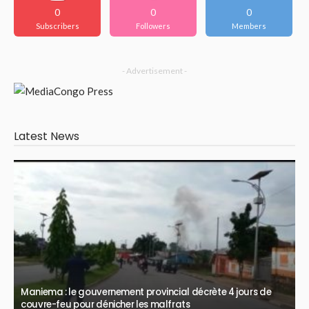
0
0
0
Subscribers
Followers
Members
- Advertisement -
Latest News
Maniema : le gouvernement provincial décrète 4 jours de
couvre-feu pour dénicher les malfrats