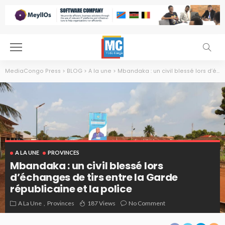
MediaCongo Press
>
BLOG
>
A la une
>
Mbandaka : un civil blessé lors d’échanges de tirs entre la Garde républicaine et la police
A LA UNE
PROVINCES
Mbandaka : un civil blessé lors
d’échanges de tirs entre la Garde
républicaine et la police
A La Une
Provinces
187 Views
No Comment