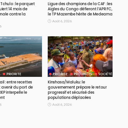
Tchulo : le parquet
Ligue des champions de la CAF : les
uiert 14 mois de
Aigles du Congo défieront l’APR FC,
nale contre la
le TP Mazembe hérite de Medeama
Août 6, 2026
6
PRIORITE
PRIORITE
PROVINCES
SOCIÉTÉ
il : entre recettes
Kinshasa/Maluku: le
 avenir du port de
gouvernement prépare le retour
EP interpelle le
progressif et sécurisé des
ent
populations déplacées
6
Août 6, 2026