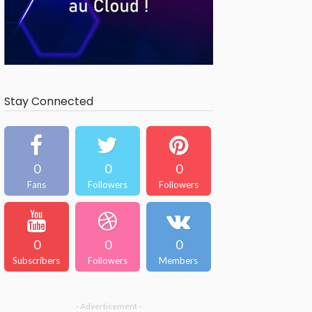
Stay Connected
0
0
0
Fans
Followers
Followers
0
0
0
Subscribers
Followers
Members
- Advertisement -