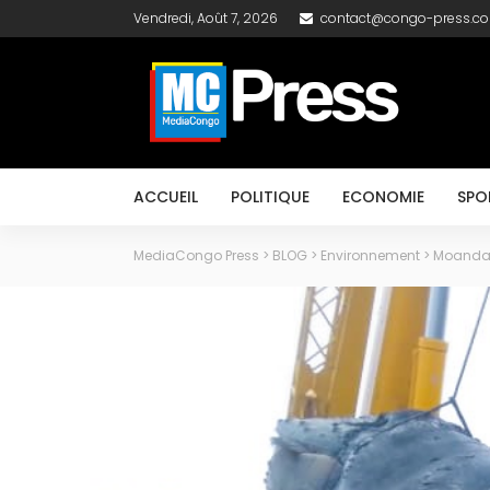
Vendredi, Août 7, 2026
contact@congo-press.c
ACCUEIL
POLITIQUE
ECONOMIE
SPO
MediaCongo Press
>
BLOG
>
Environnement
>
Moanda :