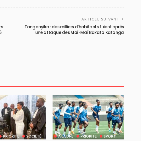
ARTICLE SUIVANT
rs
Tanganyika : des milliers d’habitants fuient après
6
une attaque des Maï-Maï Bakata Katanga
PRIORITE
SOCIÉTÉ
A LA UNE
PRIORITE
SPORT