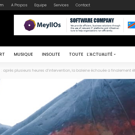
om
A Propos
Equipe
Services
Contact
RT
MUSIQUE
INSOLITE
TOUTE L’ACTUALITÉ
 après plusieurs heures d’intervention, la baleine échouée a finalement 