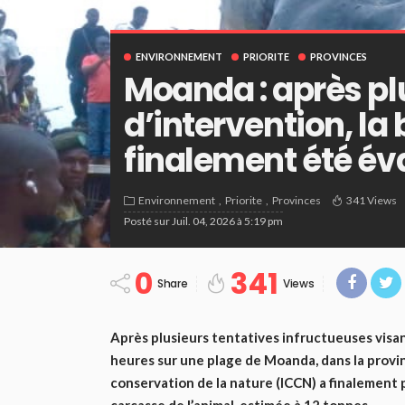
ENVIRONNEMENT
PRIORITE
PROVINCES
Moanda : après pl
d’intervention, la
finalement été é
Environnement
Priorite
Provinces
341 Views
Posté sur
Juil. 04, 2026 à 5:19 pm
0
341
Share
Views
Après plusieurs tentatives infructueuses visan
heures sur une plage de Moanda, dans la provin
conservation de la nature (ICCN) a finalement p