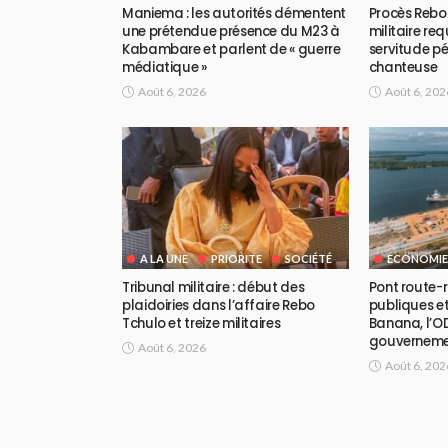
Maniema : les autorités démentent
Procès Rebo 
une prétendue présence du M23 à
militaire req
Kabambare et parlent de « guerre
servitude pé
médiatique »
chanteuse
Août 6, 2026
Août 6, 202
A LA UNE
PRIORITE
SOCIÉTÉ
ECONOMIE
Tribunal militaire : début des
Pont route-ra
plaidoiries dans l’affaire Rebo
publiques et
Tchulo et treize militaires
Banana, l’OD
gouvernem
Août 6, 2026
Août 6, 202