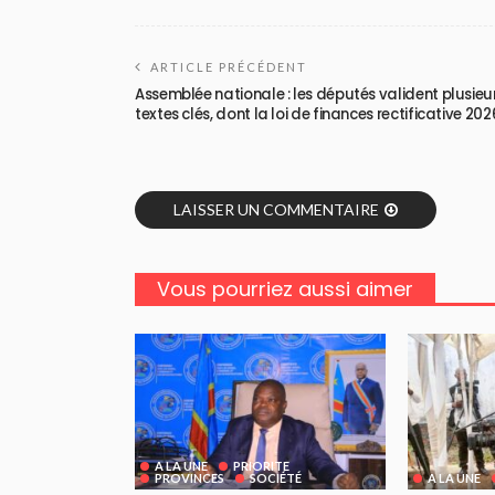
ARTICLE PRÉCÉDENT
Assemblée nationale : les députés valident plusieu
textes clés, dont la loi de finances rectificative 202
LAISSER UN COMMENTAIRE
Vous pourriez aussi aimer
A LA UNE
PRIORITE
PROVINCES
SOCIÉTÉ
A LA UNE