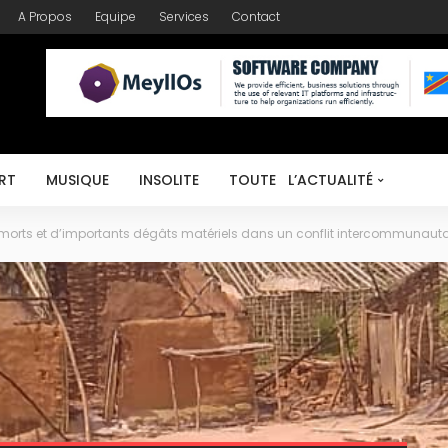
A Propos
Equipe
Services
Contact
RT
MUSIQUE
INSOLITE
TOUTE L’ACTUALITÉ
morts et d’importants dégâts matériels dans un conflit intercommunautai