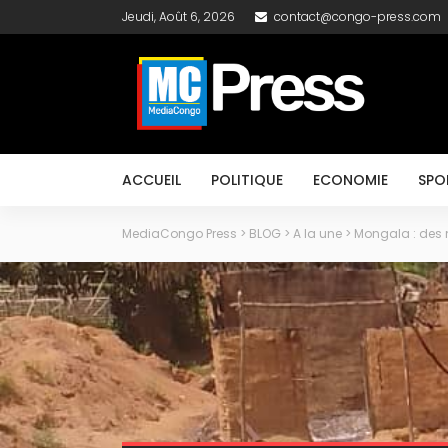
Jeudi, Août 6, 2026
contact@congo-press.com
ACCUEIL
POLITIQUE
ECONOMIE
SPO
MediaCongo Press
>
BLOG
>
A la une
>
Mongala : des 