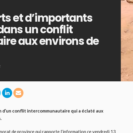
ts et d’importants
dans un conflit
re aux environs de
t
an d’un conflit intercommunautaire qui a éclaté aux
.
norat de province qui rapporte l’information ce vendredi 13