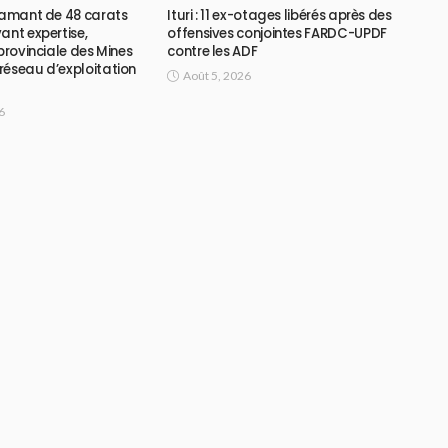
diamant de 48 carats
Ituri : 11 ex-otages libérés après des
ant expertise,
offensives conjointes FARDC-UPDF
 provinciale des Mines
contre les ADF
réseau d’exploitation
Août 5, 2026
6