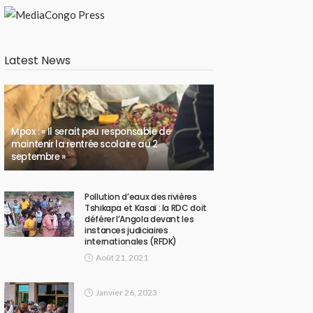
Latest News
Mpox : « Il serait peu responsable de
maintenir la rentrée scolaire au 2
septembre »
Pollution d’eaux des rivières
Tshikapa et Kasaï : la RDC doit
déférer l’Angola devant les
instances judiciaires
internationales (RFDK)
Août 21, 2021
Janvier 26, 2023