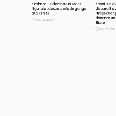
Kinshasa – Selembao et Mont-
Kasaï : un 
Ngafula : douze chefs de gangs
disparaît av
aux arrêts
l’Inspection
dénonce un 
Août 6, 2026
illicite
Août 5, 202