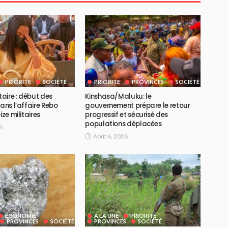
PRIORITE
SOCIÉTÉ
PRIORITE
PROVINCES
SOCIÉTÉ
taire : début des
Kinshasa/Maluku: le
dans l’affaire Rebo
gouvernement prépare le retour
ize militaires
progressif et sécurisé des
populations déplacées
6
Août 6, 2026
ECONOMIE
A LA UNE
PRIORITE
PROVINCES
SOCIÉTÉ
PROVINCES
SOCIÉTÉ