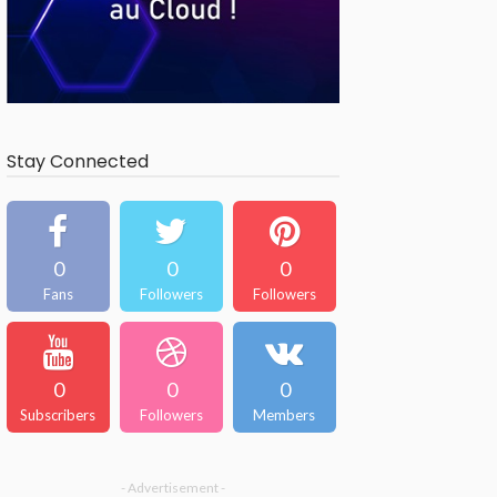
Stay Connected
0
0
0
Fans
Followers
Followers
0
0
0
Subscribers
Followers
Members
- Advertisement -