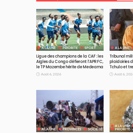
A LA UNE
PRIORITE
SPORT
A LA UNE
Ligue des champions de la CAF : les
Tribunal mili
Aigles du Congo défieront l’APR FC,
plaidoiries 
le TP Mazembe hérite de Medeama
Tchulo et tre
Août 6, 2026
Août 6, 202
A LA UNE
A LA UNE
PROVINCES
SOCIÉTÉ
PRIORITE