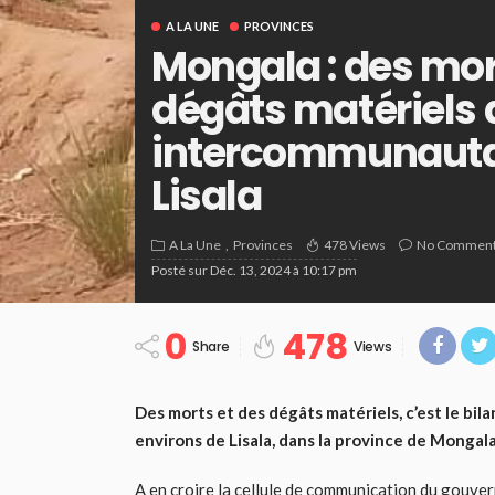
A LA UNE
PROVINCES
Mongala : des mor
dégâts matériels 
intercommunautai
Lisala
A La Une
Provinces
478 Views
No Commen
Posté sur
Déc. 13, 2024 à 10:17 pm
0
478
Share
Views
Des morts et des dégâts matériels, c’est le bil
environs de Lisala, dans la province de Mongala
A en croire la cellule de communication du gouver