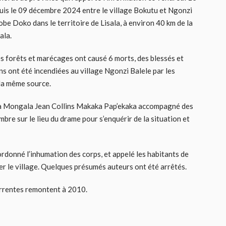
uis le 09 décembre 2024 entre le village Bokutu et Ngonzi
obe Doko dans le territoire de Lisala, à environ 40 km de la
ala.
es forêts et marécages ont causé 6 morts, des blessés et
s ont été incendiées au village Ngonzi Balele par les
la même source.
e la Mongala Jean Collins Makaka Pap’ekaka accompagné des
re sur le lieu du drame pour s’enquérir de la situation et
a ordonné l’inhumation des corps, et appelé les habitants de
er le village. Quelques présumés auteurs ont été arrêtés.
rrentes remontent à 2010.