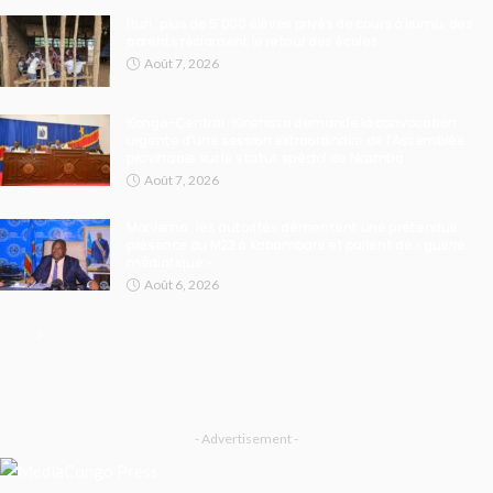
Ituri : plus de 5 000 élèves privés de cours à Irumu, des
parents réclament le retour des écoles
Août 7, 2026
Kongo-Central : Kinshasa demande la convocation
urgente d’une session extraordinaire de l’Assemblée
provinciale sur le statut spécial de Nkamba
Août 7, 2026
Maniema : les autorités démentent une prétendue
présence du M23 à Kabambare et parlent de « guerre
médiatique »
Août 6, 2026
- Advertisement -