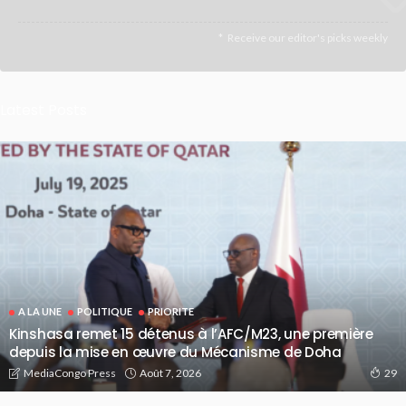
Receive our editor's picks weekly
Latest Posts
A LA UNE
POLITIQUE
PRIORITE
Kinshasa remet 15 détenus à l’AFC/M23, une première
depuis la mise en œuvre du Mécanisme de Doha
Août 7, 2026
MediaCongo Press
29