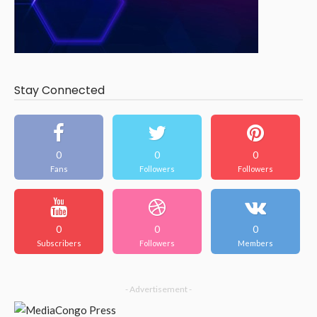
Stay Connected
0
0
0
Fans
Followers
Followers
0
0
0
Subscribers
Followers
Members
- Advertisement -