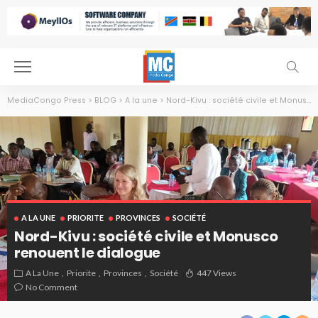
MediaCongo Press
>
BLOG
>
A la une
>
Nord-Kivu : société civile et Monusco renouent le dialogue
A LA UNE
PRIORITE
PROVINCES
SOCIÉTÉ
Nord-Kivu : société civile et Monusco
renouent le dialogue
A La Une
Priorite
Provinces
Société
447 Views
No Comment