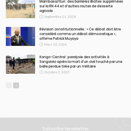
Mambasa/Ituri : des barrières illicites supprimées
sur la RN 44 et d’autres routes de desserte
agricole
Septembre 21, 2024
Révision constitutionnelle : « Ce débat doit être
considéré comme un débat démocratique »,
affirme Patrick Muyaya
Mars 10, 2026
Kongo-Central : paralysie des activités à
Songololo après la mort d’un civil touché par une
balle perdue tirée par un militaire
Octobre 3, 2025
Subscribe Newsletter