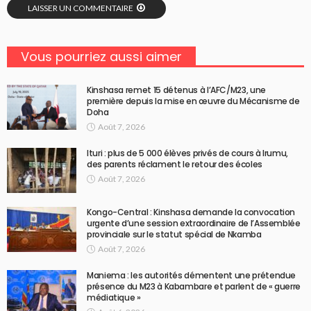
LAISSER UN COMMENTAIRE
Vous pourriez aussi aimer
Kinshasa remet 15 détenus à l’AFC/M23, une
première depuis la mise en œuvre du Mécanisme de
Doha
Août 7, 2026
Ituri : plus de 5 000 élèves privés de cours à Irumu,
des parents réclament le retour des écoles
Août 7, 2026
Kongo-Central : Kinshasa demande la convocation
urgente d’une session extraordinaire de l’Assemblée
provinciale sur le statut spécial de Nkamba
Août 7, 2026
Maniema : les autorités démentent une prétendue
présence du M23 à Kabambare et parlent de « guerre
médiatique »