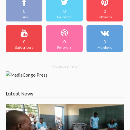
0
0
0
Fans
Followers
Followers
0
0
0
Subscribers
Followers
Members
- Advertisement -
Latest News