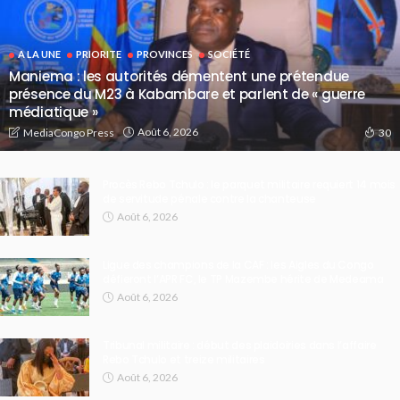
A LA UNE
PRIORITE
PROVINCES
SOCIÉTÉ
Maniema : les autorités démentent une prétendue
présence du M23 à Kabambare et parlent de « guerre
médiatique »
Août 6, 2026
MediaCongo Press
30
Procès Rebo Tchulo : le parquet militaire requiert 14 mois
de servitude pénale contre la chanteuse
Août 6, 2026
Ligue des champions de la CAF : les Aigles du Congo
défieront l’APR FC, le TP Mazembe hérite de Medeama
Août 6, 2026
Tribunal militaire : début des plaidoiries dans l’affaire
Rebo Tchulo et treize militaires
Août 6, 2026