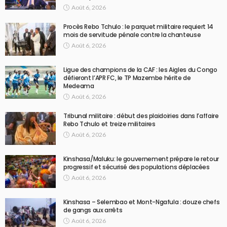
Août 6, 2026
Procès Rebo Tchulo : le parquet militaire requiert 14
mois de servitude pénale contre la chanteuse
Août 6, 2026
Ligue des champions de la CAF : les Aigles du Congo
défieront l’APR FC, le TP Mazembe hérite de
Medeama
Août 6, 2026
Tribunal militaire : début des plaidoiries dans l’affaire
Rebo Tchulo et treize militaires
Août 6, 2026
Kinshasa/Maluku: le gouvernement prépare le retour
progressif et sécurisé des populations déplacées
Août 6, 2026
Kinshasa – Selembao et Mont-Ngafula : douze chefs
de gangs aux arrêts
Août 6, 2026