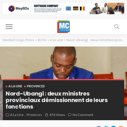
MediaCongo Press
>
BLOG
>
A la une
>
Nord-Ubangi : deux ministres provinciaux démissionnent de leurs fonctions
A LA UNE
PROVINCES
Nord-Ubangi : deux ministres
provinciaux démissionnent de leurs
fonctions
A La Une
Provinces
476 Views
No Comment