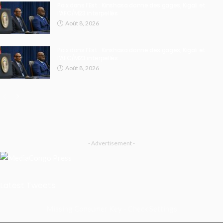
Paix dans l’Est : Kinshasa donne des gages, Kigali et
l’AFC/M23 interpellés
Août 8, 2026
Paix dans l’Est : Kinshasa donne des gages, Kigali et
l’AFC/M23 interpellés
Août 8, 2026
- Advertisement -
Latest Tweets
Missing Consumer Key - Check Settings