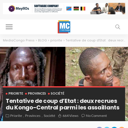
MediaCongo Press
>
BLOG
>
priorite
>
Tentative de coup d’Etat : deux recrues du Kongo-Central parmi les assaillants
PRIORITE
PROVINCES
SOCIÉTÉ
Tentative de coup d’Etat : deux recrues
du Kongo-Central parmi les assaillants
(g à d) Jungle Man et Fara Fara
Priorite
Provinces
Société
664 Views
No Comment