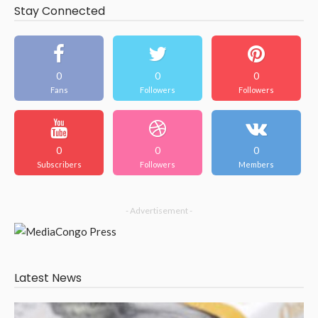
Stay Connected
0
0
0
Fans
Followers
Followers
0
0
0
Subscribers
Followers
Members
- Advertisement -
Latest News