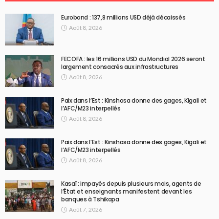
Eurobond : 137,8 millions USD déjà décaissés
Août 8, 2026
FECOFA : les 16 millions USD du Mondial 2026 seront
largement consacrés aux infrastructures
Août 8, 2026
Paix dans l’Est : Kinshasa donne des gages, Kigali et
l’AFC/M23 interpellés
Août 8, 2026
Paix dans l’Est : Kinshasa donne des gages, Kigali et
l’AFC/M23 interpellés
Août 8, 2026
Kasaï : impayés depuis plusieurs mois, agents de
l’État et enseignants manifestent devant les
banques à Tshikapa
Août 7, 2026