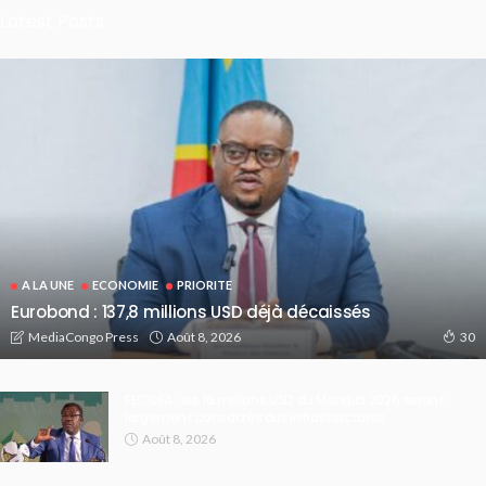
Latest Posts
A LA UNE
ECONOMIE
PRIORITE
Eurobond : 137,8 millions USD déjà décaissés
Août 8, 2026
MediaCongo Press
30
FECOFA : les 16 millions USD du Mondial 2026 seront
largement consacrés aux infrastructures
Août 8, 2026