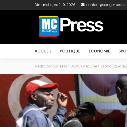
Dimanche, Août 9, 2026
contact@congo-press
ACCUEIL
POLITIQUE
ECONOMIE
SPO
MediaCongo Press
>
BLOG
>
A la une
>
Grand Equateur 