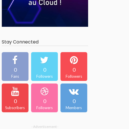
Stay Connected
0
0
0
Fans
Followers
Followers
0
0
0
Subscribers
Followers
Members
- Advertisement -