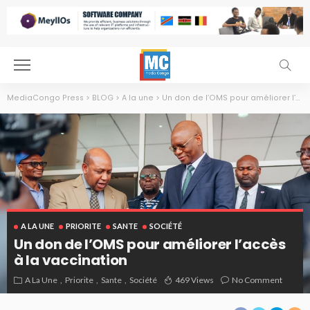
MediaCongo Press
>
BLOG
>
A la une
>
Un don de l’OMS pour améliorer l’accès à la vaccination
A LA UNE
PRIORITE
SANTE
SOCIÉTÉ
Un don de l’OMS pour améliorer l’accès
à la vaccination
A La Une
Priorite
Sante
Société
469 Views
No Comment