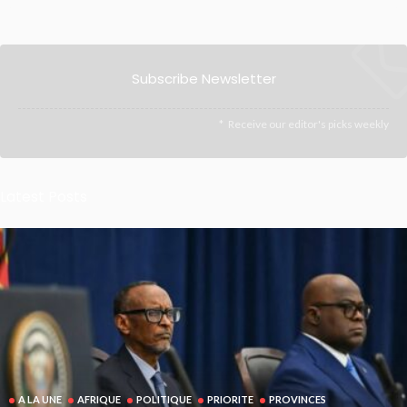
Subscribe Newsletter
Receive our editor's picks weekly
Latest Posts
A LA UNE
AFRIQUE
POLITIQUE
PRIORITE
PROVINCES