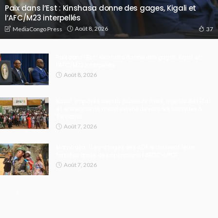
Paix dans l’Est : Kinshasa donne des gages, Kigali et
l’AFC/M23 interpellés
Août 8, 2026
MediaCongo Press
37
Paix dans l’Est : Kinshasa donne des gages, Kigali et
l’AFC/M23 interpellés
Août 8, 2026
Kasaï : impayés depuis plusieurs mois, agents de l’État
et enseignants manifestent devant les banques à
Tshikapa
Août 7, 2026
Mambasa : 11 ex-otages des ADF retrouvent leurs
familles après des opérations FARDC-UPDF
Août 7, 2026