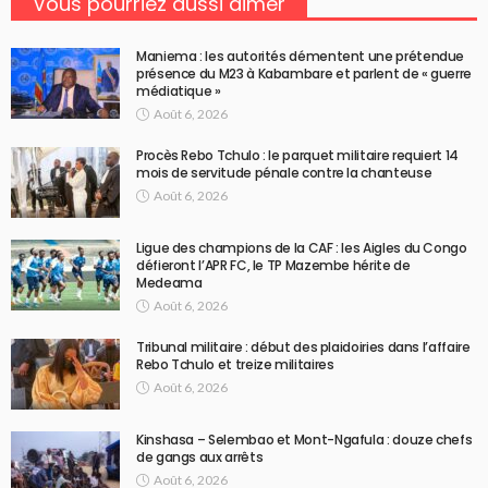
Vous pourriez aussi aimer
Maniema : les autorités démentent une prétendue
présence du M23 à Kabambare et parlent de « guerre
médiatique »
Août 6, 2026
Procès Rebo Tchulo : le parquet militaire requiert 14
mois de servitude pénale contre la chanteuse
Août 6, 2026
Ligue des champions de la CAF : les Aigles du Congo
défieront l’APR FC, le TP Mazembe hérite de
Medeama
Août 6, 2026
Tribunal militaire : début des plaidoiries dans l’affaire
Rebo Tchulo et treize militaires
Août 6, 2026
Kinshasa – Selembao et Mont-Ngafula : douze chefs
de gangs aux arrêts
Août 6, 2026