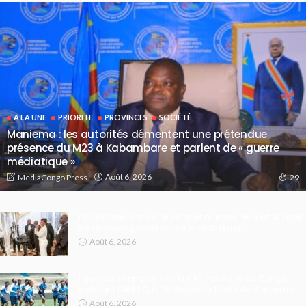
A LA UNE
PRIORITE
PROVINCES
SOCIÉTÉ
Maniema : les autorités démentent une prétendue
présence du M23 à Kabambare et parlent de « guerre
médiatique »
Août 6, 2026
MediaCongo Press
29
Procès Rebo Tchulo : le parquet militaire requiert 14 mois
de servitude pénale contre la chanteuse
Août 6, 2026
Ligue des champions de la CAF : les Aigles du Congo
défieront l’APR FC, le TP Mazembe hérite de Medeama
Août 6, 2026