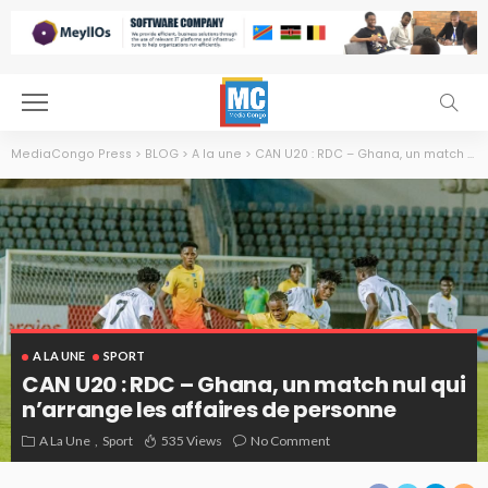
MediaCongo Press
>
BLOG
>
A la une
>
CAN U20 : RDC – Ghana, un match nul qui n’arrange les affaires de personne
A LA UNE
SPORT
CAN U20 : RDC – Ghana, un match nul qui
n’arrange les affaires de personne
A La Une
Sport
535 Views
No Comment