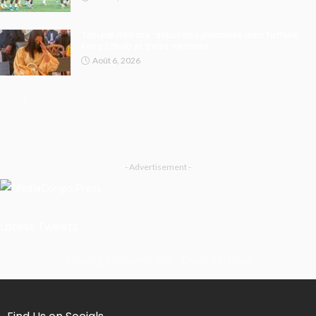
Tribunal militaire : début des plaidoiries dans l’affaire
Rebo Tchulo et treize militaires
Août 6, 2026
- Advertisement -
Latest Tweets
Missing Consumer Key - Check Settings