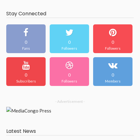
Stay Connected
0
0
0
Fans
Followers
Followers
0
0
0
Subscribers
Followers
Members
- Advertisement -
Latest News