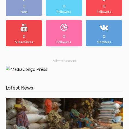
0
0
0
Fans
Followers
Followers
0
0
0
Subscribers
Followers
Members
- Advertisement -
Latest News