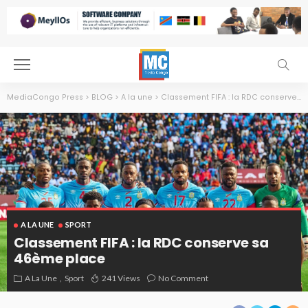
MediaCongo Press
>
BLOG
>
A la une
>
Classement FIFA : la RDC conserve sa 46ème place
A LA UNE
SPORT
Classement FIFA : la RDC conserve sa
46ème place
A La Une
Sport
241 Views
No Comment