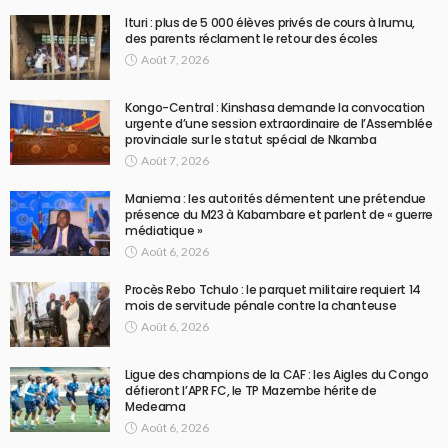
Ituri : plus de 5 000 élèves privés de cours à Irumu,
des parents réclament le retour des écoles
Août 7, 2026
Kongo-Central : Kinshasa demande la convocation
urgente d’une session extraordinaire de l’Assemblée
provinciale sur le statut spécial de Nkamba
Août 7, 2026
Maniema : les autorités démentent une prétendue
présence du M23 à Kabambare et parlent de « guerre
médiatique »
Août 6, 2026
Procès Rebo Tchulo : le parquet militaire requiert 14
mois de servitude pénale contre la chanteuse
Août 6, 2026
Ligue des champions de la CAF : les Aigles du Congo
défieront l’APR FC, le TP Mazembe hérite de
Medeama
Août 6, 2026