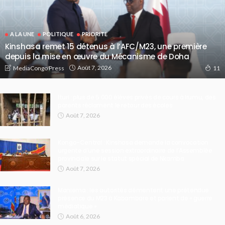
A LA UNE
POLITIQUE
PRIORITE
Kinshasa remet 15 détenus à l’AFC/M23, une première
depuis la mise en œuvre du Mécanisme de Doha
Août 7, 2026
MediaCongo Press
11
Ituri : plus de 5 000 élèves privés de cours à Irumu, des
parents réclament le retour des écoles
Août 7, 2026
Kongo-Central : Kinshasa demande la convocation
urgente d’une session extraordinaire de l’Assemblée
provinciale sur le statut spécial de Nkamba
Août 7, 2026
Maniema : les autorités démentent une prétendue
présence du M23 à Kabambare et parlent de « guerre
médiatique »
Août 6, 2026