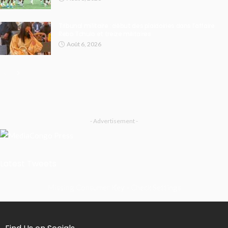
Tribunal militaire : début des plaidoiries dans l’affaire
Rebo Tchulo et treize militaires
Août 6, 2026
- Advertisement -
Latest Tweets
Missing Consumer Key - Check Settings