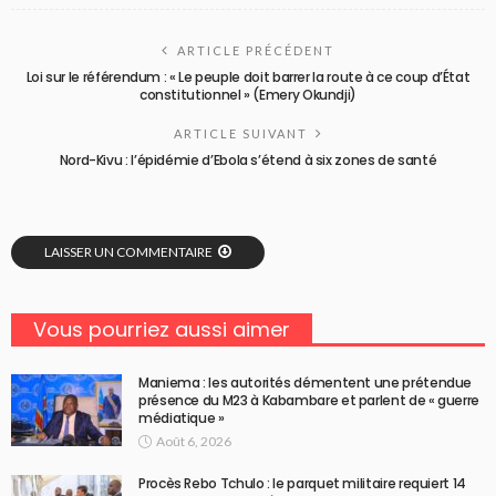
ARTICLE PRÉCÉDENT
Loi sur le référendum : « Le peuple doit barrer la route à ce coup d’État
constitutionnel » (Emery Okundji)
ARTICLE SUIVANT
Nord-Kivu : l’épidémie d’Ebola s’étend à six zones de santé
LAISSER UN COMMENTAIRE
Vous pourriez aussi aimer
Maniema : les autorités démentent une prétendue
présence du M23 à Kabambare et parlent de « guerre
médiatique »
Août 6, 2026
Procès Rebo Tchulo : le parquet militaire requiert 14