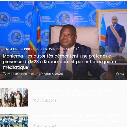
A LA UNE
PRIORITE
PROVINCES
SOCIÉTÉ
Maniema : les autorités démentent une prétendue
présence du M23 à Kabambare et parlent de « guerre
médiatique »
Août 6, 2026
MediaCongo Press
24
Procès Rebo Tchulo : le parquet militaire requiert 14 mois
de servitude pénale contre la chanteuse
Août 6, 2026
Ligue des champions de la CAF : les Aigles du Congo
défieront l’APR FC, le TP Mazembe hérite de Medeama
Août 6, 2026