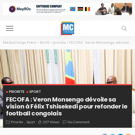
MediaCongo Press
>
BLOG
>
priorite
>
FECOFA : Veron Monsengo dévoile sa vision à Félix Tshisekedi pour refonder le football congolais
PRIORITE
SPORT
FECOFA : Veron Monsengo dévoile sa
vision à Félix Tshisekedi pour refonder le
football congolais
Priorite
Sport
207 Views
No Comment