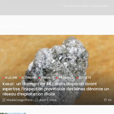
Receive our editor's picks weekly
Latest Posts
A LA UNE
ECONOMIE
PRIORITE
PROVINCES
SOCIÉTÉ
Kasaï : un diamant de 48 carats disparaît avant
expertise, l’Inspection provinciale des Mines dénonce un
réseau d’exploitation illicite
Août 5, 2026
MediaCongo Press
33