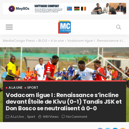
MediaCongo Press
>
BLOG
>
A la une
>
Vodacom ligue I : Renaissance s’incline devant Étoile de Kivu (0-1) Tandis JSK et Don Bosco se neutralisent à 0-0
A LA UNE
SPORT
Vodacom ligue I : Renaissance s’incline
devant Étoile de Kivu (0-1) Tandis JSK et
Don Bosco se neutralisent à 0-0
A La Une
Sport
440 Views
No Comment