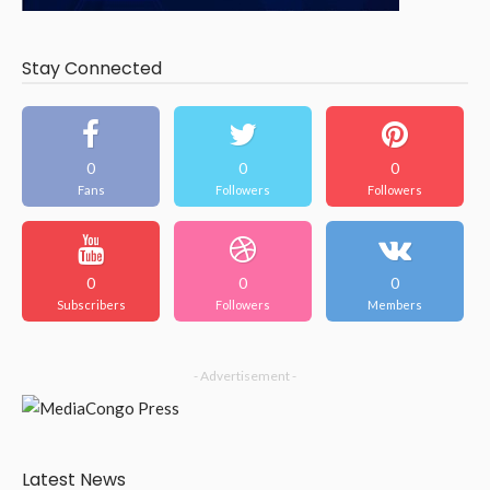
Stay Connected
0
0
0
Fans
Followers
Followers
0
0
0
Subscribers
Followers
Members
- Advertisement -
Latest News