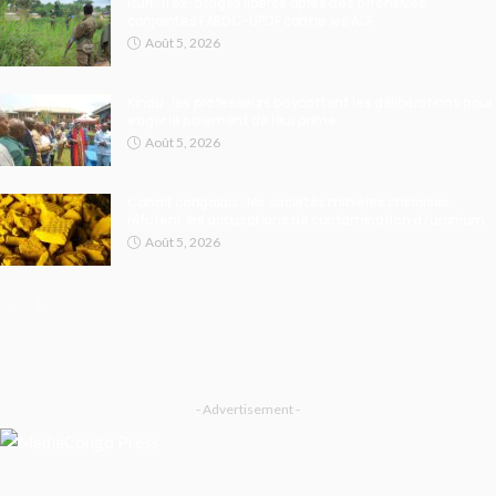
Ituri : 11 ex-otages libérés après des offensives
conjointes FARDC-UPDF contre les ADF
Août 5, 2026
Kindu : les professeurs boycottent les délibérations pour
exiger le paiement de leur prime
Août 5, 2026
Cobalt congolais : les sociétés minières chinoises
réfutent les accusations de contamination à l’uranium
Août 5, 2026
- Advertisement -