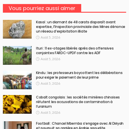
Vous pourriez aussi aimer
Kasaï : un diamant de 48 carats disparaît avant
expertise, l’Inspection provinciale des Mines dénonce
un réseau d’exploitation illicite
Août 5, 2026
Ituri : 11 ex-otages libérés après des offensives
conjointes FARDC-UPDF contre les ADF
Août 5, 2026
Kindu : les professeurs boycottent les délibérations
pour exiger le paiement de leur prime
Août 5, 2026
Cobalt congolais : les sociétés minières chinoises
réfutent les accusations de contamination à
l’uranium
Août 5, 2026
Football : Chancel Mbemba s’engage avec Al Diriyah
et poursuit sa carrière en Arabie saoudite