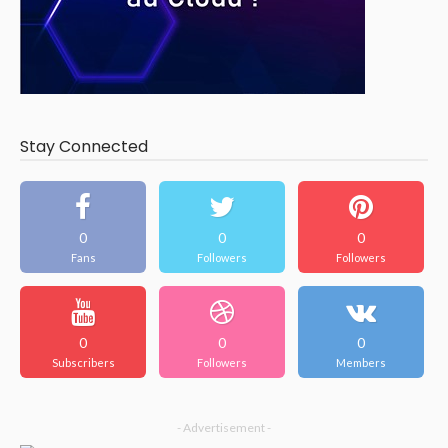
Stay Connected
0
0
0
Fans
Followers
Followers
0
0
0
Subscribers
Followers
Members
- Advertisement -