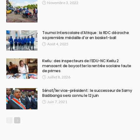
Novembre 3, 2022
Tournoi Interscolaire d’Afrique : la RDC décroche
sa première médaille d’or en basket-ball
Août 4, 2025
Kwilu : des inspecteurs de l’EDU-NC Kwilu 2
menacent de boycotter la rentrée scolaire faute
de primes
Juillet 8, 2026
Sénat/1er vice-président : le successeur de Samy
Badibanga sera connu le 12 juin
Juin 7, 2021