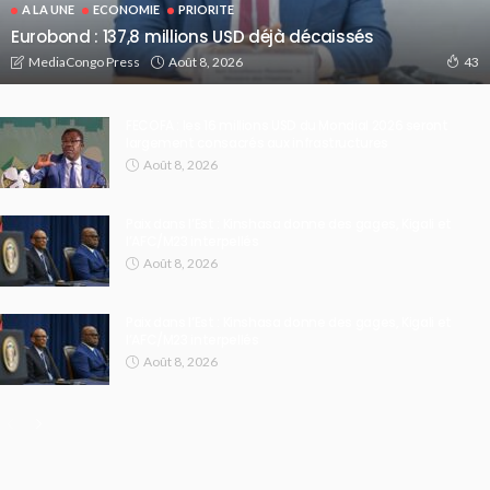
A LA UNE
ECONOMIE
PRIORITE
Eurobond : 137,8 millions USD déjà décaissés
Août 8, 2026
MediaCongo Press
43
FECOFA : les 16 millions USD du Mondial 2026 seront
largement consacrés aux infrastructures
Août 8, 2026
Paix dans l’Est : Kinshasa donne des gages, Kigali et
l’AFC/M23 interpellés
Août 8, 2026
Paix dans l’Est : Kinshasa donne des gages, Kigali et
l’AFC/M23 interpellés
Août 8, 2026