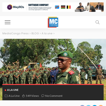
MediaCongo Press
>
BLOG
>
A la une
>
A LA UNE
A La Une
549 Views
No Comment