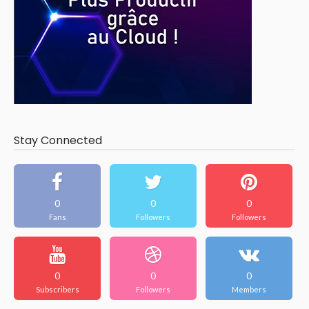
Stay Connected
0
0
0
Fans
Followers
Followers
0
0
0
Subscribers
Followers
Members