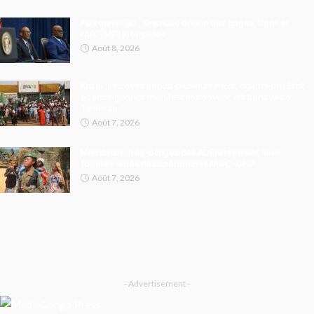
Paix dans l’Est : Kinshasa donne des gages, Kigali et
l’AFC/M23 interpellés
Août 8, 2026
Kasaï : impayés depuis plusieurs mois, agents de l’État
et enseignants manifestent devant les banques à
Tshikapa
Août 7, 2026
Mambasa : 11 ex-otages des ADF retrouvent leurs
familles après des opérations FARDC-UPDF
Août 7, 2026
- Advertisement -