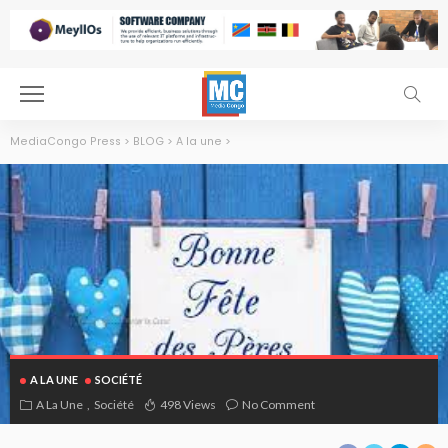
MediaCongo Press
>
BLOG
>
A la une
>
A LA UNE
SOCIÉTÉ
A La Une
Société
498 Views
No Comment