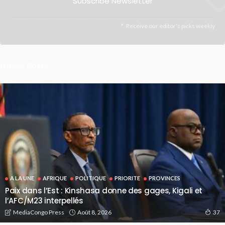
Subscribe Newsletter
Receive our editor's picks weekly
Latest Posts
A LA UNE
AFRIQUE
POLITIQUE
PRIORITE
PROVINCES
Paix dans l’Est : Kinshasa donne des gages, Kigali et
l’AFC/M23 interpellés
Août 8, 2026
MediaCongo Press
37