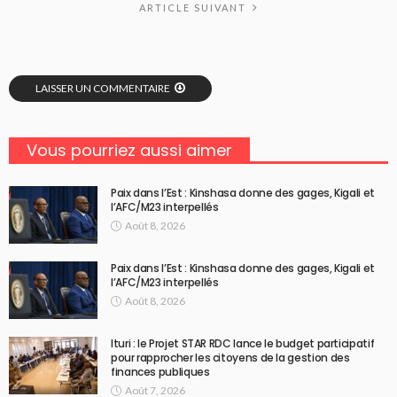
ARTICLE SUIVANT
LAISSER UN COMMENTAIRE
Vous pourriez aussi aimer
Paix dans l’Est : Kinshasa donne des gages, Kigali et
l’AFC/M23 interpellés
Août 8, 2026
Paix dans l’Est : Kinshasa donne des gages, Kigali et
l’AFC/M23 interpellés
Août 8, 2026
Ituri : le Projet STAR RDC lance le budget participatif
pour rapprocher les citoyens de la gestion des
finances publiques
Août 7, 2026