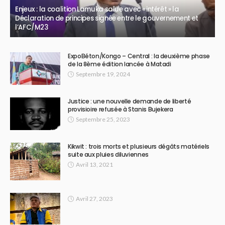
Enjeux : la coalition Lamuka salue avec « intérêt » la
Déclaration de principes signée entre le gouvernement et
l’AFC/M23
ExpoBéton/Kongo – Central : la deuxième phase
de la 8ème édition lancée à Matadi
Septembre 19, 2024
Justice : une nouvelle demande de liberté
provisioire refusée à Stanis Bujekera
Septembre 25, 2023
Kikwit : trois morts et plusieurs dégâts matériels
suite aux pluies diluviennes
Avril 13, 2021
Avril 27, 2023