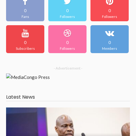
0
0
0
Fans
Followers
Followers
0
0
0
Subscribers
Followers
Members
- Advertisement -
Latest News