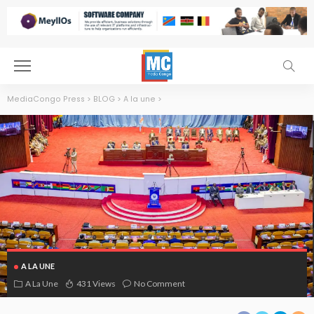
MediaCongo Press
>
BLOG
>
A la une
>
A LA UNE
A La Une
431 Views
No Comment