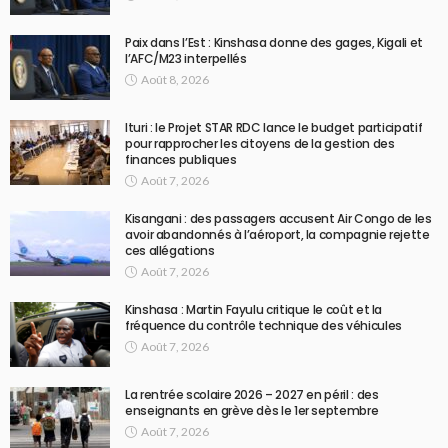
Paix dans l’Est : Kinshasa donne des gages, Kigali et
l’AFC/M23 interpellés
Août 8, 2026
Ituri : le Projet STAR RDC lance le budget participatif
pour rapprocher les citoyens de la gestion des
finances publiques
Août 7, 2026
Kisangani : des passagers accusent Air Congo de les
avoir abandonnés à l’aéroport, la compagnie rejette
ces allégations
Août 7, 2026
Kinshasa : Martin Fayulu critique le coût et la
fréquence du contrôle technique des véhicules
Août 7, 2026
La rentrée scolaire 2026 – 2027 en péril : des
enseignants en grève dès le 1er septembre
Août 7, 2026