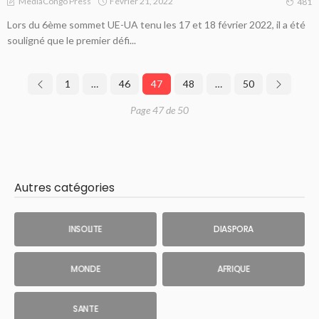
Février 21, 2022
MediaCongo Press
481
Lors du 6ème sommet UE-UA tenu les 17 et 18 février 2022, il a été
souligné que le premier défi...
1
…
46
47
48
…
50
Page 47 de 50
Autres catégories
INSOLITE
DIASPORA
MONDE
AFRIQUE
SANTE