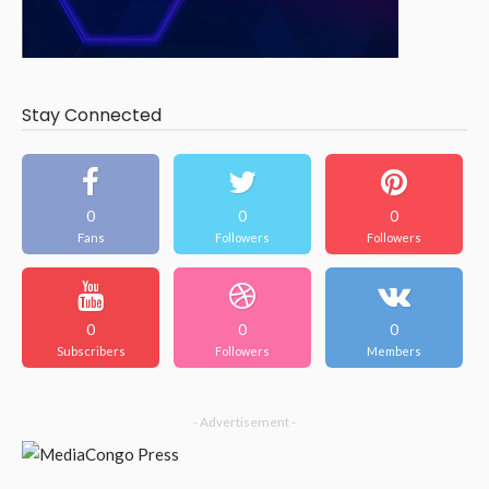
Stay Connected
0
0
0
Fans
Followers
Followers
0
0
0
Subscribers
Followers
Members
- Advertisement -