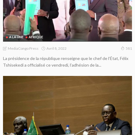
A LA UNE
AFRIQUE
Avril 8, 2022
MediaCongo Press
581
La présidence de la république renseigne que le chef de l’État, Félix
Tshisekedi a officialisé ce vendredi, l’adhésion de la...