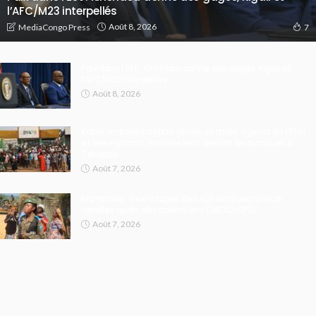
l’AFC/M23 interpellés
Août 8, 2026
MediaCongo Press
7
Paix dans l’Est : Kinshasa donne des gages, Kigali et
l’AFC/M23 interpellés
Août 8, 2026
Kasaï : impayés depuis plusieurs mois, agents de l’État
et enseignants manifestent devant les banques à
Tshikapa
Août 7, 2026
Mambasa : 11 ex-otages des ADF retrouvent leurs
familles après des opérations FARDC-UPDF
Août 7, 2026