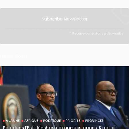
Subscribe Newsletter
Receive our editor's picks weekly
Latest Posts
A LA UNE
AFRIQUE
POLITIQUE
PRIORITE
PROVINCES
Paix dans l’Est : Kinshasa donne des gages, Kigali et