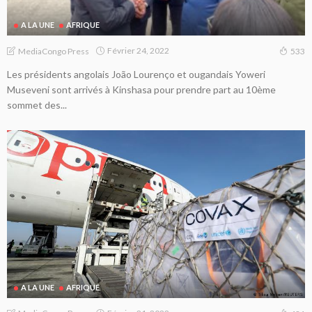
A LA UNE
AFRIQUE
Février 24, 2022
MediaCongo Press
533
Les présidents angolais João Lourenço et ougandais Yoweri
Museveni sont arrivés à Kinshasa pour prendre part au 10ème
sommet des...
A LA UNE
AFRIQUE