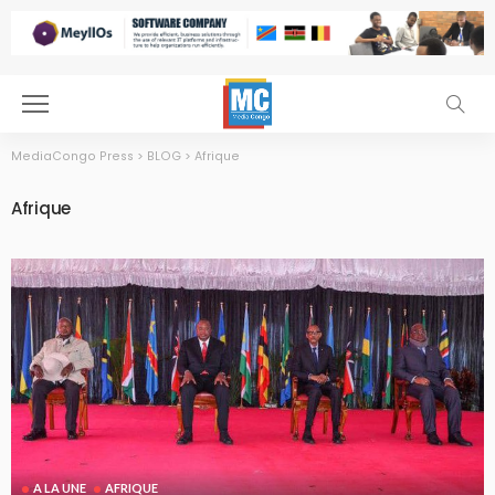
MediaCongo Press
>
BLOG
>
Afrique
Afrique
A LA UNE
AFRIQUE