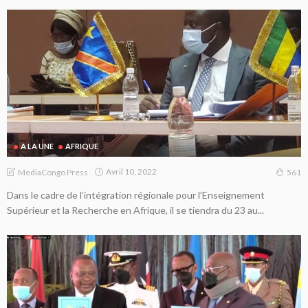
A LA UNE
AFRIQUE
Avril 10, 2022
MediaCongo Press
561
Dans le cadre de l’intégration régionale pour l’Enseignement
Supérieur et la Recherche en Afrique, il se tiendra du 23 au...