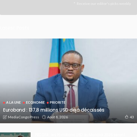
Receive our editor's picks weekly
Latest Posts
A LA UNE
ECONOMIE
PRIORITE
Eurobond : 137,8 millions USD déjà décaissés
Août 8, 2026
MediaCongo Press
43
FECOFA : les 16 millions USD du Mondial 2026 seront