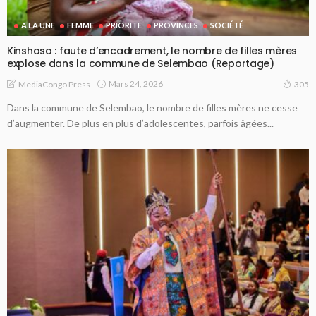
A LA UNE
FEMME
PRIORITE
PROVINCES
SOCIÉTÉ
Kinshasa : faute d’encadrement, le nombre de filles mères
explose dans la commune de Selembao (Reportage)
Mars 24, 2026
MediaCongo Press
305
Dans la commune de Selembao, le nombre de filles mères ne cesse
d’augmenter. De plus en plus d’adolescentes, parfois âgées...