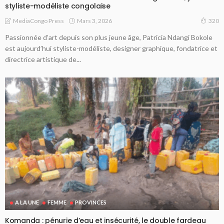
styliste-modéliste congolaise
Mars 3, 2026
MediaCongo Press
320
Passionnée d’art depuis son plus jeune âge, Patricia Ndangi Bokole
est aujourd’hui styliste-modéliste, designer graphique, fondatrice et
directrice artistique de...
A LA UNE
FEMME
PROVINCES
Komanda : pénurie d’eau et insécurité, le double fardeau