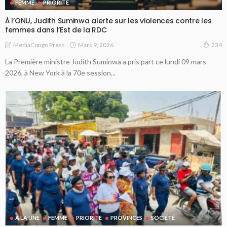
FEMME
PRIORITE
À l’ONU, Judith Suminwa alerte sur les violences contre les
femmes dans l’Est de la RDC
Mars 9, 2026
MediaCongo Press
234
La Première ministre Judith Suminwa a pris part ce lundi 09 mars
2026, à New York à la 70e session...
A LA UNE
FEMME
PRIORITE
PROVINCES
SOCIÉTÉ