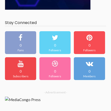
Stay Connected
0
0
0
Fans
Followers
Followers
0
0
0
Subscribers
Followers
Members
- Advertisement -