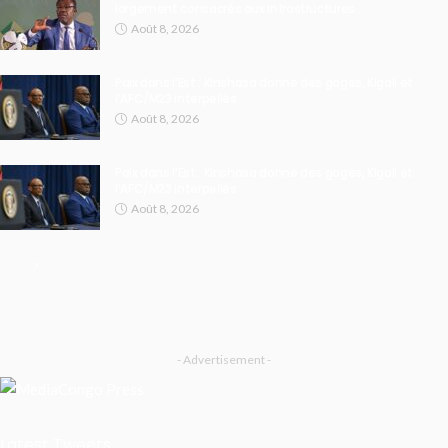
largement consacrés aux infrastructures
Août 8, 2026
Paix dans l’Est : Kinshasa donne des gages, Kigali et
l’AFC/M23 interpellés
Août 8, 2026
Paix dans l’Est : Kinshasa donne des gages, Kigali et
l’AFC/M23 interpellés
Août 8, 2026
- Advertisement -
Latest Tweets