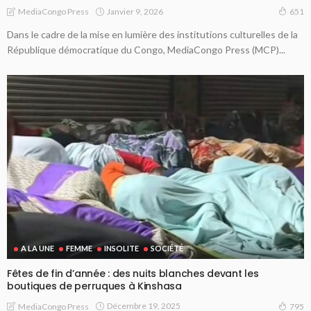
Janvier 9, 2026
MediaCongo Press
651
Dans le cadre de la mise en lumière des institutions culturelles de la
République démocratique du Congo, MediaCongo Press (MCP)...
A LA UNE
FEMME
INSOLITE
SOCIÉTÉ
Fêtes de fin d’année : des nuits blanches devant les
boutiques de perruques à Kinshasa
Décembre 19, 2025
MediaCongo Press
795