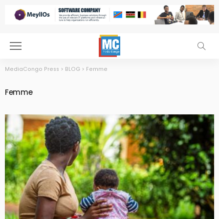
MediaCongo Press
>
BLOG
>
Femme
Femme