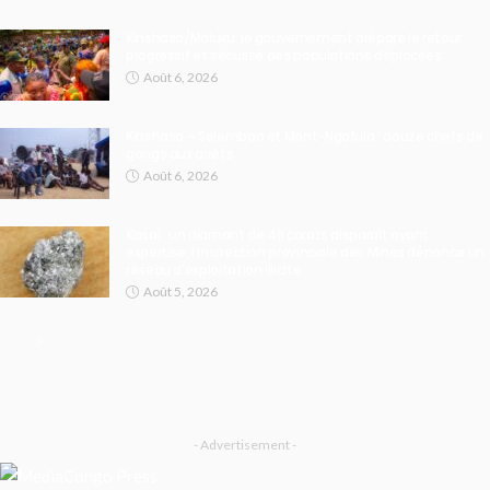
Kinshasa/Maluku: le gouvernement prépare le retour
progressif et sécurisé des populations déplacées
Août 6, 2026
Kinshasa – Selembao et Mont-Ngafula : douze chefs de
gangs aux arrêts
Août 6, 2026
Kasaï : un diamant de 48 carats disparaît avant
expertise, l’Inspection provinciale des Mines dénonce un
réseau d’exploitation illicite
Août 5, 2026
- Advertisement -