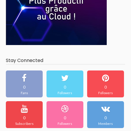
Stay Connected
0
0
0
Fans
Followers
Followers
0
0
0
Subscribers
Followers
Members