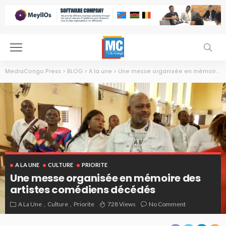
MediaCongo Press
>
BLOG
>
A la une
>
Une messe organisée en mémoire des artistes comédiens décédés
A LA UNE
CULTURE
PRIORITE
Une messe organisée en mémoire des
artistes comédiens décédés
A La Une
Culture
Priorite
728 Views
No Comment