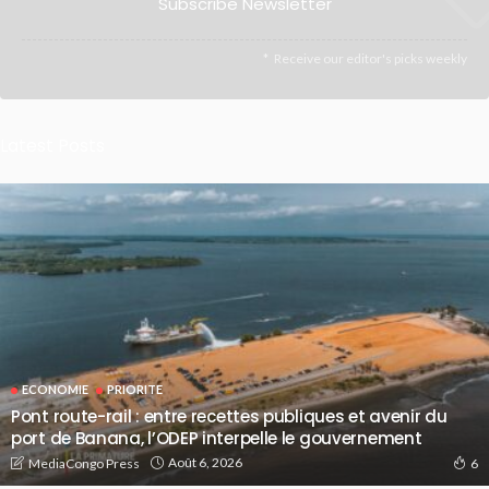
Subscribe Newsletter
Receive our editor's picks weekly
Latest Posts
ECONOMIE
PRIORITE
Pont route-rail : entre recettes publiques et avenir du
port de Banana, l’ODEP interpelle le gouvernement
Août 6, 2026
MediaCongo Press
6