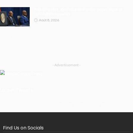
Paix dans l’Est : Kinshasa donne des gages, Kigali et
l’AFC/M23 interpellés
Août 8, 2026
- Advertisement -
Latest Tweets
Missing Consumer Key - Check Settings
Find Us on Socials