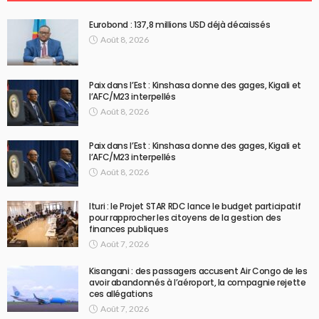
Eurobond : 137,8 millions USD déjà décaissés
Août 8, 2026
Paix dans l’Est : Kinshasa donne des gages, Kigali et
l’AFC/M23 interpellés
Août 8, 2026
Paix dans l’Est : Kinshasa donne des gages, Kigali et
l’AFC/M23 interpellés
Août 8, 2026
Ituri : le Projet STAR RDC lance le budget participatif
pour rapprocher les citoyens de la gestion des
finances publiques
Août 7, 2026
Kisangani : des passagers accusent Air Congo de les
avoir abandonnés à l’aéroport, la compagnie rejette
ces allégations
Août 7, 2026