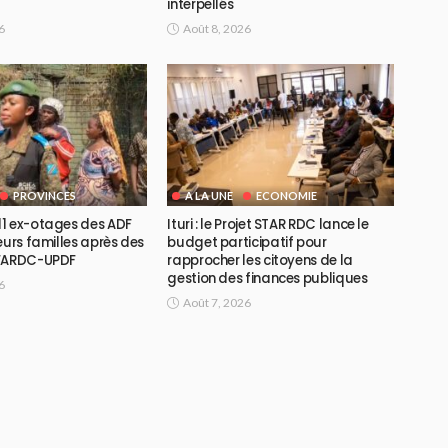
interpellés
6
Août 8, 2026
PROVINCES
A LA UNE
ECONOMIE
1 ex-otages des ADF
Ituri : le Projet STAR RDC lance le
eurs familles après des
budget participatif pour
 FARDC-UPDF
rapprocher les citoyens de la
gestion des finances publiques
6
Août 7, 2026