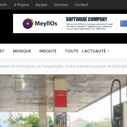
.com
A Propos
Equipe
Services
Contact
RT
MUSIQUE
INSOLITE
TOUTE L’ACTUALITÉ
ateurs économiques au Tanganyika : le litre d’essence passe de 3500 à 