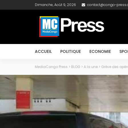
Dimanche, Août 9, 2026
contact@congo-press
ACCUEIL
POLITIQUE
ECONOMIE
SPO
MediaCongo Press
>
BLOG
>
A la une
>
Grève des opér