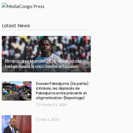
Latest News
Éliminatoires Mondial 2026 : Noah Sadiki
forfait avant le choc contre le Soudan
Dossier Pakadjuma (2e partie) :
à Kinkole, les déplacés de
Pakadjuma entre précarité et
stigmatisation (Reportage)
Février 21, 2026
Mai 3, 2023