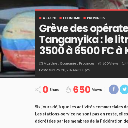
A LA UNE
ECONOMIE
PROVINCES
Grève des opérat
Tanganyika : le li
3500 à 6500 FC à
A La Une
Economie
Provinces
650 Views
Posté sur
Fév. 20, 2024 à 3:00 pm
0
650
Share
Views
Six jours déjà que les activités commerciales 
Les stations-service ne sont pas en reste, elle
décrétées par les membres de la Fédération de