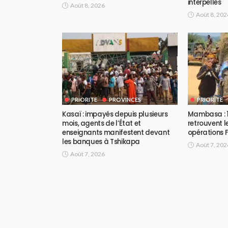
interpellés
Août 8, 2026
Août 8, 202
PRIORITE
PROVINCES
PRIORITE
Kasaï : impayés depuis plusieurs
Mambasa : 1
mois, agents de l’État et
retrouvent l
enseignants manifestent devant
opérations
les banques à Tshikapa
Août 7, 202
Août 7, 2026