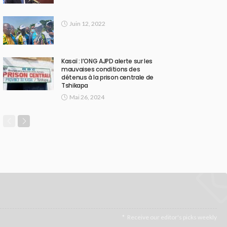
Juin 12, 2022
Kasaï : l’ONG AJPD alerte sur les
mauvaises conditions des
détenus à la prison centrale de
Tshikapa
Mai 26, 2024
Receive our editor's picks weekly