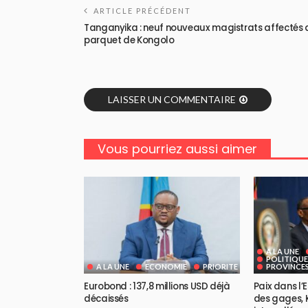
ARTICLE PRÉCÉDENT
Tanganyika : neuf nouveaux magistrats affectés 
parquet de Kongolo
LAISSER UN COMMENTAIRE
Vous pourriez aussi aimer
A LA UNE
POLITIQUE
A LA UNE
ECONOMIE
PRIORITE
PROVINCE
Eurobond : 137,8 millions USD déjà
Paix dans l’
décaissés
des gages, K