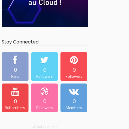
Stay Connected
0
0
0
Fans
Followers
Followers
0
0
0
Subscribers
Followers
Members
- Advertisement -