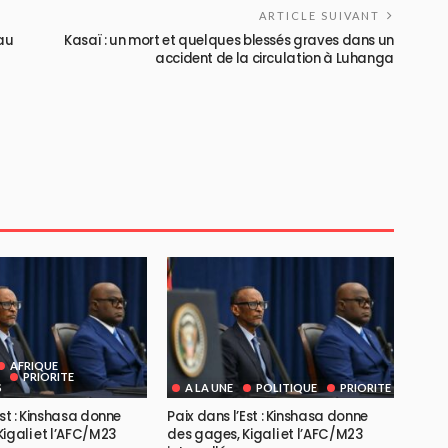
ARTICLE SUIVANT
au
Kasaï : un mort et quelques blessés graves dans un
accident de la circulation à Luhanga
AFRIQUE
PRIORITE
S
A LA UNE
POLITIQUE
PRIORITE
Est : Kinshasa donne
Paix dans l’Est : Kinshasa donne
igali et l’AFC/M23
des gages, Kigali et l’AFC/M23