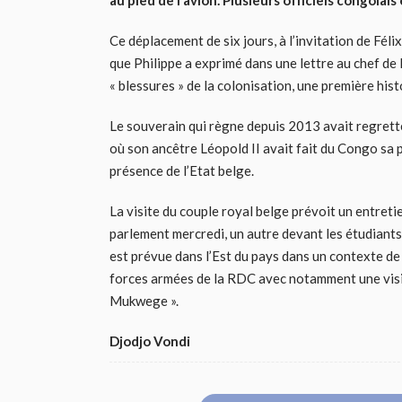
au pied de l’avion. Plusieurs officiels congolais 
Ce déplacement de six jours, à l’invitation de Fél
que Philippe a exprimé dans une lettre au chef de 
« blessures » de la colonisation, une première hist
Le souverain qui règne depuis 2013 avait regretté
où son ancêtre Léopold II avait fait du Congo sa 
présence de l’Etat belge.
La visite du couple royal belge prévoit un entreti
parlement mercredi, un autre devant les étudiants 
est prévue dans l’Est du pays dans un contexte de 
forces armées de la RDC avec notamment une visi
Mukwege ».
Djodjo Vondi