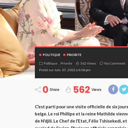
POLITIQUE
PRIORITE
Politique
Priorite
562 Views
No Comment
Posté sur
Juin. 07, 2022 à 6:06 pm
0
562
Share
Views
C’est parti pour une visite officielle de six j
belge. Le roi Phillipe et la reine Mathilde vienn
de N’djili. Le Chef de l’Etat, Félix Tshisekedi, 