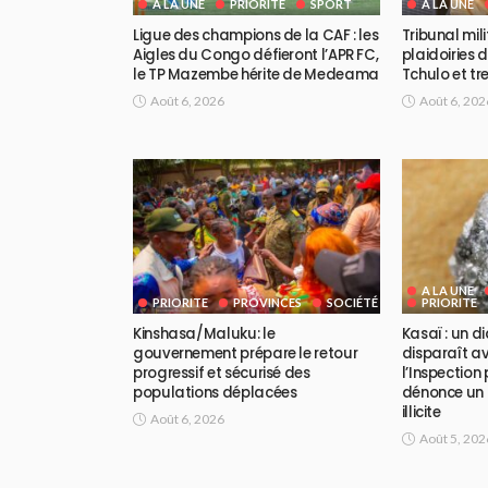
A LA UNE
PRIORITE
SPORT
A LA UNE
Ligue des champions de la CAF : les
Tribunal mili
Aigles du Congo défieront l’APR FC,
plaidoiries 
le TP Mazembe hérite de Medeama
Tchulo et tre
Août 6, 2026
Août 6, 202
A LA UNE
PRIORITE
PROVINCES
SOCIÉTÉ
PRIORITE
Kinshasa/Maluku: le
Kasaï : un 
gouvernement prépare le retour
disparaît av
progressif et sécurisé des
l’Inspection
populations déplacées
dénonce un 
illicite
Août 6, 2026
Août 5, 202