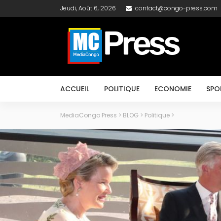
Jeudi, Août 6, 2026
contact@congo-press.com
ACCUEIL
POLITIQUE
ECONOMIE
SPO
MediaCongo Press
>
BLOG
>
Politique
>