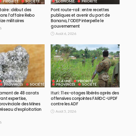
PRIORITE
SOCIÉTÉ
ECONOMIE
PRIORITE
taire : début des
Pont route-rail : entre recettes
dans l’affaire Rebo
publiques et avenir du port de
ize militaires
Banana, l’ODEP interpelle le
gouvernement
6
Août 6, 2026
ECONOMIE
A LA UNE
PRIORITE
PROVINCES
SOCIÉTÉ
PROVINCES
SOCIÉTÉ
diamant de 48 carats
Ituri : 11 ex-otages libérés après des
ant expertise,
offensives conjointes FARDC-UPDF
 provinciale des Mines
contre les ADF
réseau d’exploitation
Août 5, 2026
6