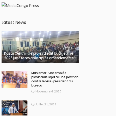
Latest News
Kasaï Central : le projet d’édit budgétaire
2026 jugé recevable après amendements
Maniema : l’Assemblée
provinciale rejette une pétition
contre le vice-président du
bureau
Novembre 4, 2025
Juillet 21, 2022