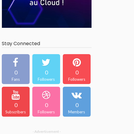
Stay Connected
0
0
0
Fans
Followers
Followers
0
0
0
Subscribers
Followers
Members
- Advertisement -