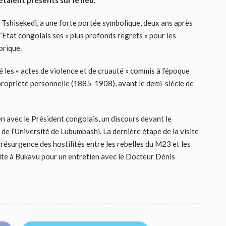
étaient présents sur le lieu.
ix Tshisekedi, a une forte portée symbolique, deux ans après
l’Etat congolais ses « plus profonds regrets » pour les
orique.
 les « actes de violence et de cruauté » commis à l’époque
propriété personnelle (1885-1908), avant le demi-siècle de
en avec le Président congolais, un discours devant le
de l’Université de Lubumbashi. La dernière étape de la visite
résurgence des hostilités entre les rebelles du M23 et les
te à Bukavu pour un entretien avec le Docteur Dénis