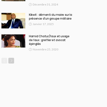
Décembre 31, 2024
Kikwit : démenti du maire sur la
présence d’un groupe militaire
Janvier 17, 2025
Hamid Chatur/faux et usage
de faux : greffier et avocat
épinglés
Novembre 25, 2020