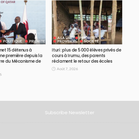
A LA UNE
PRIORITE
POLITIQUE
PRIORITE
PROVINCES
SOCIÉTÉ
met 15 détenus à
Ituri : plus de 5 000 élèves privés de
ne première depuis la
cours à Irumu, des parents
vre du Mécanisme de
réclament le retour des écoles
Août 7, 2026
6
Subscribe Newsletter