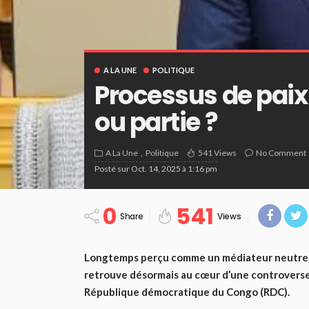
A LA UNE
POLITIQUE
Processus de paix 
ou partie ?
A La Une
Politique
541 Views
No Comment
Posté sur
Oct. 14, 2025 à 1:16 pm
0
541
Share
Views
Longtemps perçu comme un médiateur neutre et 
retrouve désormais au cœur d’une controverse di
République démocratique du Congo (RDC).