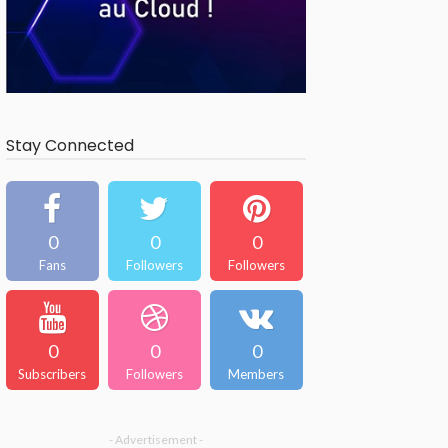
Stay Connected
0
0
0
Fans
Followers
Followers
0
0
0
Subscribers
Followers
Members
- Advertisement -