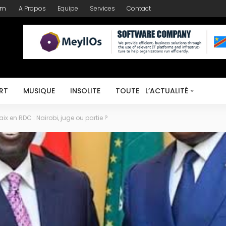
om
A Propos
Equipe
Services
Contact
RT
MUSIQUE
INSOLITE
TOUTE L’ACTUALITÉ
ix en RDC : Nairobi, juge ou partie ?