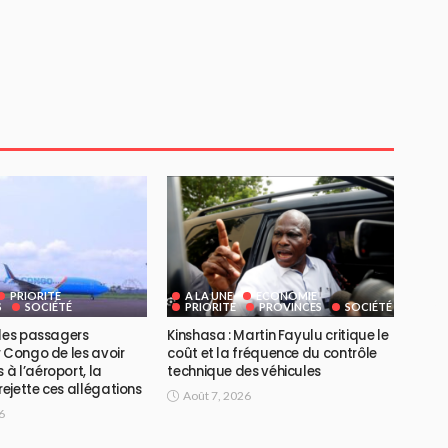
PRIORITE
A LA UNE
ECONOMIE
S
SOCIÉTÉ
PRIORITE
PROVINCES
SOCIÉTÉ
 des passagers
Kinshasa : Martin Fayulu critique le
 Congo de les avoir
coût et la fréquence du contrôle
à l’aéroport, la
technique des véhicules
ejette ces allégations
Août 7, 2026
6