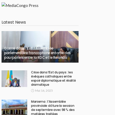
Latest News
Guerre dans l’Est : l’Assemblée
parlementaire francophone entame des
pourparlers entre la RDC et le Rwanda
Crise dans l’Est du pays : les
évêques catholiques entre
espoir diplomatique et réalité
dramatique
Mai 16, 2025
Maniema : l’Assemblée
provinciale clôture la session
de septembre avec 98 % des
matières traitées