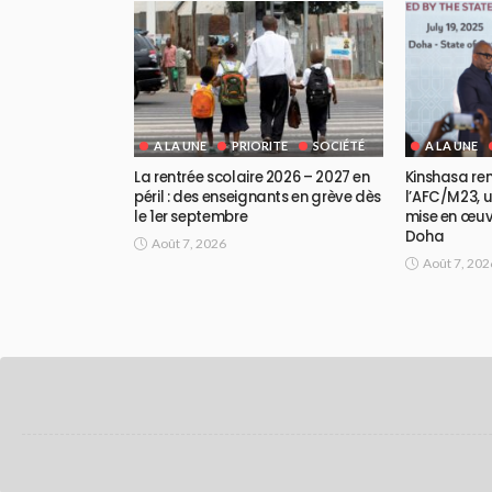
A LA UNE
PRIORITE
SOCIÉTÉ
A LA UNE
La rentrée scolaire 2026 – 2027 en
Kinshasa re
péril : des enseignants en grève dès
l’AFC/M23, u
le 1er septembre
mise en œu
Doha
Août 7, 2026
Août 7, 202