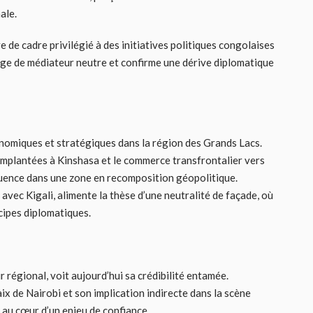
ale.
e de cadre privilégié à des initiatives politiques congolaises
age de médiateur neutre et confirme une dérive diplomatique
onomiques et stratégiques dans la région des Grands Lacs.
mplantées à Kinshasa et le commerce transfrontalier vers
nfluence dans une zone en recomposition géopolitique.
vec Kigali, alimente la thèse d’une neutralité de façade, où
ncipes diplomatiques.
r régional, voit aujourd’hui sa crédibilité entamée.
x de Nairobi et son implication indirecte dans la scène
 au cœur d’un enjeu de confiance.