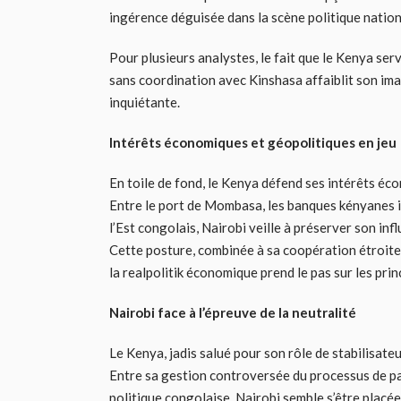
ingérence déguisée dans la scène politique nation
Pour plusieurs analystes, le fait que le Kenya serv
sans coordination avec Kinshasa affaiblit son im
inquiétante.
Intérêts économiques et géopolitiques en jeu
En toile de fond, le Kenya défend ses intérêts éc
Entre le port de Mombasa, les banques kényanes i
l’Est congolais, Nairobi veille à préserver son i
Cette posture, combinée à sa coopération étroite a
la realpolitik économique prend le pas sur les pri
Nairobi face à l’épreuve de la neutralité
Le Kenya, jadis salué pour son rôle de stabilisateu
Entre sa gestion controversée du processus de pai
politique congolaise, Nairobi semble s’être placée