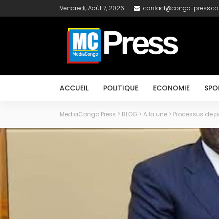
Vendredi, Août 7, 2026
contact@congo-press.c
ACCUEIL
POLITIQUE
ECONOMIE
SPO
MediaCongo Press
>
BLOG
>
A la une
>
Processus de pa