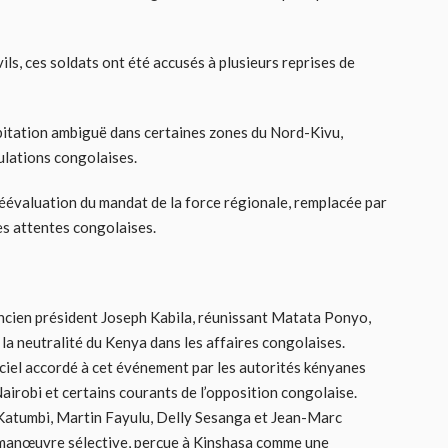
ils, ces soldats ont été accusés à plusieurs reprises de
bitation ambiguë dans certaines zones du Nord-Kivu,
ulations congolaises.
réévaluation du mandat de la force régionale, remplacée par
es attentes congolaises.
ncien président Joseph Kabila, réunissant Matata Ponyo,
 la neutralité du Kenya dans les affaires congolaises.
iciel accordé à cet événement par les autorités kényanes
airobi et certains courants de l’opposition congolaise.
 Katumbi, Martin Fayulu, Delly Sesanga et Jean-Marc
e manœuvre sélective, perçue à Kinshasa comme une