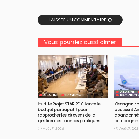
LAISSER UN COMMENTAIRE
Vous pourriez aussi aimer
A LA UNE
A LA UNE
ECONOMIE
PROVINCE
Ituri : le Projet STAR RDC lance le
Kisangani :
budget participatif pour
accusent Air
rapprocher les citoyens de la
abandonnés 
gestion des finances publiques
compagnie r
Août 7, 2026
Août 7, 202