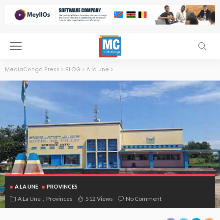
MediaCongo Press
>
BLOG
>
A la une
>
A LA UNE
PROVINCES
A La Une
Provinces
512 Views
No Comment