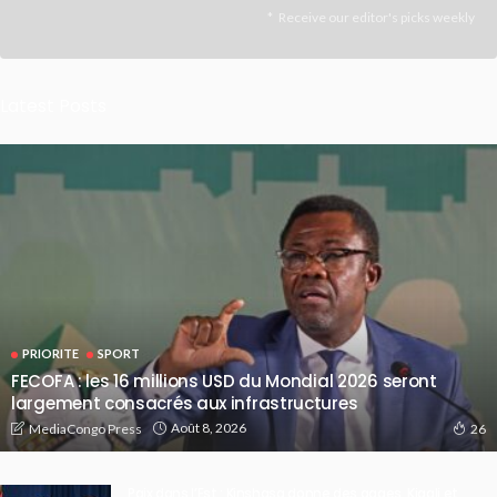
Receive our editor's picks weekly
Latest Posts
PRIORITE
SPORT
FECOFA : les 16 millions USD du Mondial 2026 seront
largement consacrés aux infrastructures
Août 8, 2026
MediaCongo Press
26
Paix dans l’Est : Kinshasa donne des gages, Kigali et