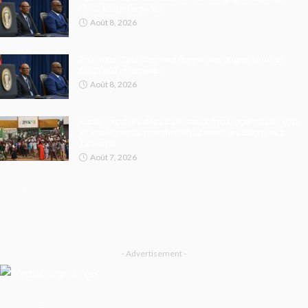
l’AFC/M23 interpellés
Août 8, 2026
Paix dans l’Est : Kinshasa donne des gages, Kigali et
l’AFC/M23 interpellés
Août 8, 2026
Kasaï : impayés depuis plusieurs mois, agents de l’État
et enseignants manifestent devant les banques à
Tshikapa
Août 7, 2026
- Advertisement -