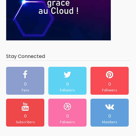
Stay Connected
0
0
0
Fans
Followers
Followers
0
0
0
Subscribers
Followers
Members