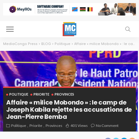
MediaCongo Press
>
BLOG
>
Politique
>
Affaire « milice Mobondo » : le camp de Joseph Kabila rejette les accusations de Jean-Pierre Bemba
POLITIQUE
PRIORITE
PROVINCES
Affaire « milice Mobondo » : le camp de
Joseph Kabila rejette les accusations de
Jean-Pierre Bemba
Politique
Priorite
Provinces
401 Views
No Comment