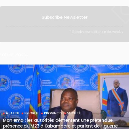
Subscribe Newsletter
Receive our editor's picks weekly
Latest Posts
A LA UNE
PRIORITE
PROVINCES
SOCIÉTÉ
Maniema : les autorités démentent une prétendue
présence du M23 à Kabambare et parlent de « guerre