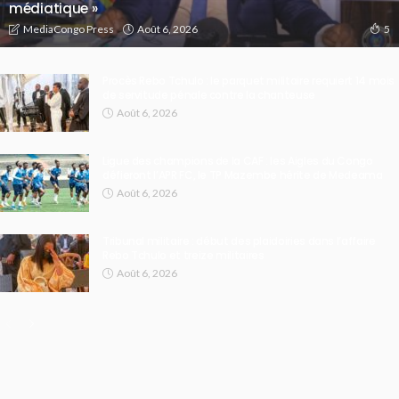
médiatique »
Août 6, 2026
MediaCongo Press
5
Procès Rebo Tchulo : le parquet militaire requiert 14 mois
de servitude pénale contre la chanteuse
Août 6, 2026
Ligue des champions de la CAF : les Aigles du Congo
défieront l’APR FC, le TP Mazembe hérite de Medeama
Août 6, 2026
Tribunal militaire : début des plaidoiries dans l’affaire
Rebo Tchulo et treize militaires
Août 6, 2026