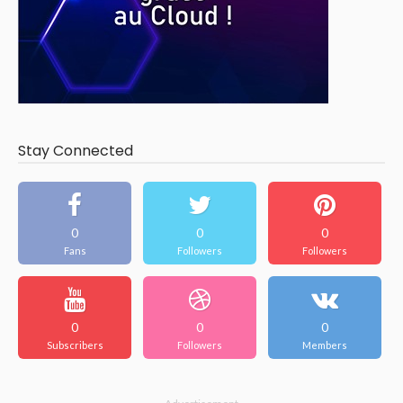
Stay Connected
0
0
0
Fans
Followers
Followers
0
0
0
Subscribers
Followers
Members