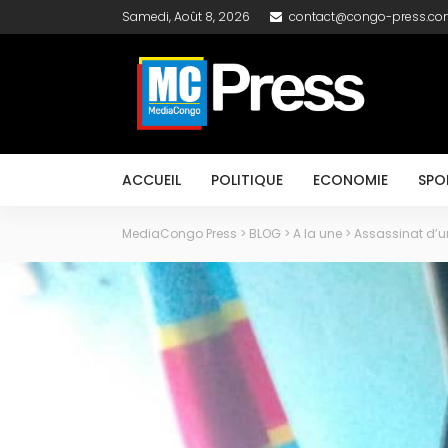
Samedi, Août 8, 2026
contact@congo-press.c
ACCUEIL
POLITIQUE
ECONOMIE
SPO
MediaCongo Press
>
BLOG
>
A la une
>
Assassinat d’un