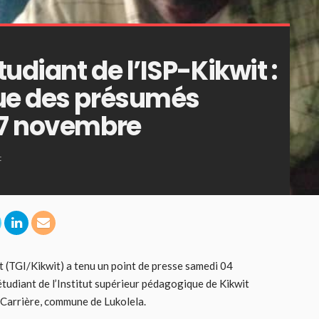
udiant de l’ISP-Kikwit :
que des présumés
07 novembre
t
it (TGI/Kikwit) a tenu un point de presse samedi 04
udiant de l’Institut supérieur pédagogique de Kikwit
r Carrière, commune de Lukolela.