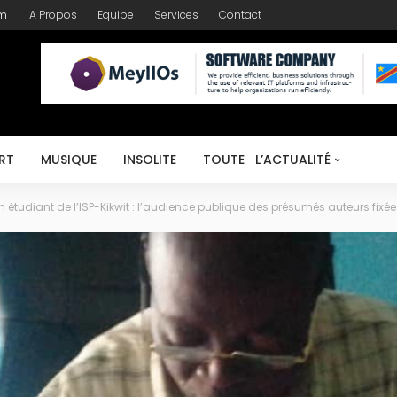
om
A Propos
Equipe
Services
Contact
RT
MUSIQUE
INSOLITE
TOUTE L’ACTUALITÉ
 étudiant de l’ISP-Kikwit : l’audience publique des présumés auteurs fix