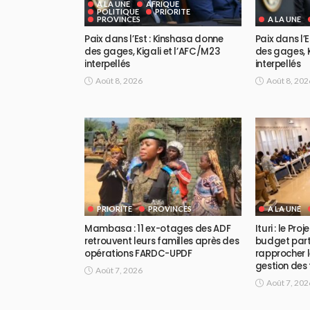
A LA UNE
AFRIQUE
POLITIQUE
PRIORITE
PROVINCES
A LA UNE
Paix dans l’Est : Kinshasa donne
Paix dans l’
des gages, Kigali et l’AFC/M23
des gages, K
interpellés
interpellés
Août 8, 2026
Août 8, 202
PRIORITE
PROVINCES
A LA UNE
Mambasa : 11 ex-otages des ADF
Ituri : le Pr
retrouvent leurs familles après des
budget part
opérations FARDC-UPDF
rapprocher l
gestion des
Août 7, 2026
Août 7, 202