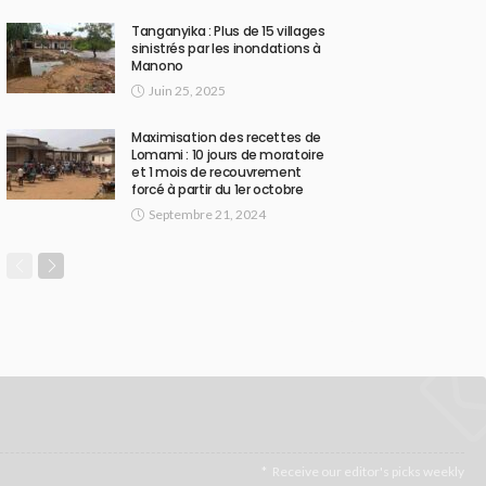
Tanganyika : Plus de 15 villages
sinistrés par les inondations à
Manono
Juin 25, 2025
Maximisation des recettes de
Lomami : 10 jours de moratoire
et 1 mois de recouvrement
forcé à partir du 1er octobre
Septembre 21, 2024
Receive our editor's picks weekly