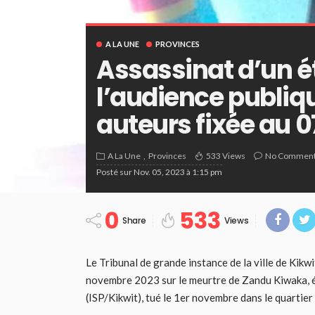
A LA UNE
PROVINCES
Assassinat d’un ét
l’audience publi
auteurs fixée au 
A La Une
Provinces
533 Views
No Commen
Posté sur
Nov. 05, 2023 à 1:15 pm
0
533
Share
Views
Le Tribunal de grande instance de la ville de Kikw
novembre 2023 sur le meurtre de Zandu Kiwaka, ét
(ISP/Kikwit), tué le 1er novembre dans le quartie