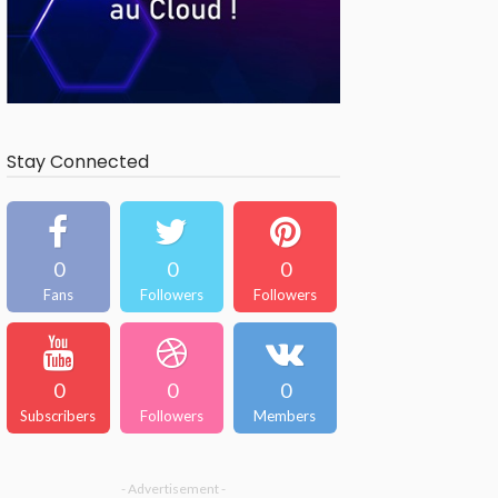
Stay Connected
0
0
0
Fans
Followers
Followers
0
0
0
Subscribers
Followers
Members
- Advertisement -