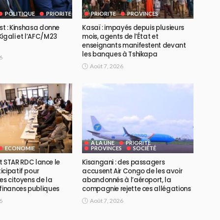
POLITIQUE
PRIORITE
PRIORITE
PROVINCES
Est : Kinshasa donne
Kasaï : impayés depuis plusieurs
igali et l’AFC/M23
mois, agents de l’État et
enseignants manifestent devant
les banques à Tshikapa
6
Août 7, 2026
A LA UNE
PRIORITE
ECONOMIE
PROVINCES
SOCIÉTÉ
ojet STAR RDC lance le
Kisangani : des passagers
icipatif pour
accusent Air Congo de les avoir
es citoyens de la
abandonnés à l’aéroport, la
 finances publiques
compagnie rejette ces allégations
6
Août 7, 2026