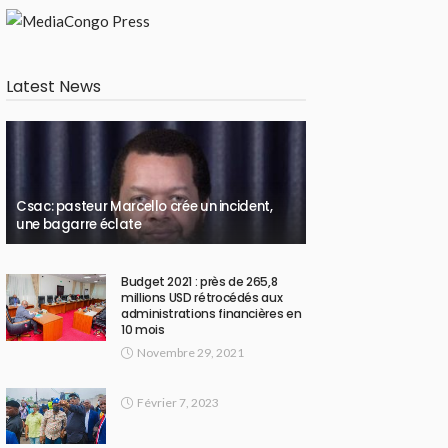
Latest News
Csac: pasteur Marcello crée un incident,
une bagarre éclate
Budget 2021 : près de 265,8
millions USD rétrocédés aux
administrations financières en
10 mois
Novembre 29, 2021
Février 7, 2023