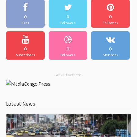
0
0
0
Fans
Followers
Followers
0
0
0
Subscribers
Followers
Members
- Advertisement -
Latest News