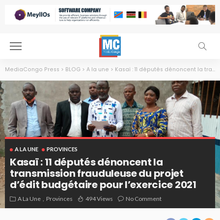
MediaCongo Press
>
BLOG
>
A la une
>
Kasaï : 11 députés dénoncent la transmission frauduleuse du projet d’édit budgétaire pour l’exercice 2021
A LA UNE
PROVINCES
Kasaï : 11 députés dénoncent la
transmission frauduleuse du projet
d’édit budgétaire pour l’exercice 2021
A La Une
Provinces
494 Views
No Comment