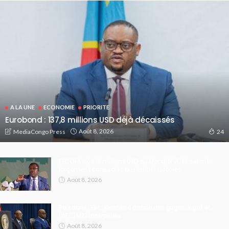
A LA UNE
ECONOMIE
PRIORITE
Eurobond : 137,8 millions USD déjà décaissés
Août 8, 2026
MediaCongo Press
24
FECOFA : les 16 millions USD du Mondial 2026 seront
largement consacrés aux infrastructures
Août 8, 2026
Paix dans l’Est : Kinshasa donne des gages, Kigali et
l’AFC/M23 interpellés
Août 8, 2026