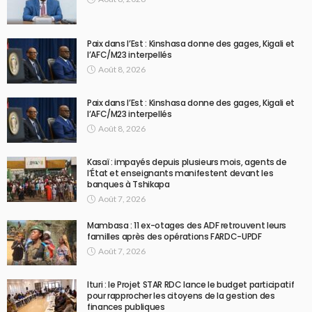
Paix dans l’Est : Kinshasa donne des gages, Kigali et
l’AFC/M23 interpellés
Août 8, 2026
Paix dans l’Est : Kinshasa donne des gages, Kigali et
l’AFC/M23 interpellés
Août 8, 2026
Kasaï : impayés depuis plusieurs mois, agents de
l’État et enseignants manifestent devant les
banques à Tshikapa
Août 7, 2026
Mambasa : 11 ex-otages des ADF retrouvent leurs
familles après des opérations FARDC-UPDF
Août 7, 2026
Ituri : le Projet STAR RDC lance le budget participatif
pour rapprocher les citoyens de la gestion des
finances publiques