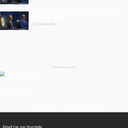
Paix dans l’Est : Kinshasa donne des gages, Kigali et
l’AFC/M23 interpellés
Août 8, 2026
- Advertisement -
Latest Tweets
Missing Consumer Key - Check Settings
Find Us on Socials