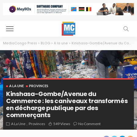
MediaCongo Press
>
BLOG
>
A la une
>
Kinshasa-Gombe/Avenue du Commerce : les caniveaux transformés en décharge publique par des commerçants
A LA UNE
PROVINCES
Kinshasa-Gombe/Avenue du
Commerce : les caniveaux transformés
en décharge publique par des
commerçants
A La Une
Provinces
549 Views
No Comment