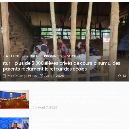
A LA UNE
PRIORITE
PROVINCES
SOCIÉTÉ
Ituri : plus de 5 000 élèves privés de cours à Irumu, des
parents réclament le retour des écoles
Août 7, 2026
MediaCongo Press
13
Kongo-Central : Kinshasa demande la convocation
urgente d’une session extraordinaire de l’Assemblée
provinciale sur le statut spécial de Nkamba
Août 7, 2026
Maniema : les autorités démentent une prétendue
présence du M23 à Kabambare et parlent de « guerre
médiatique »