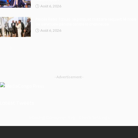
Août 6, 2026
Procès Rebo Tchulo : le parquet militaire requiert 14 mois
de servitude pénale contre la chanteuse
Août 6, 2026
- Advertisement -
Latest Tweets
Missing Consumer Key - Check Settings