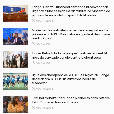
Kongo-Central : Kinshasa demande la convocation
urgente d’une session extraordinaire de l’Assemblée
provinciale sur le statut spécial de Nkamba
Août 7, 2026
Maniema : les autorités démentent une prétendue
présence du M23 à Kabambare et parlent de « guerre
médiatique »
Août 6, 2026
Procès Rebo Tchulo : le parquet militaire requiert 14
mois de servitude pénale contre la chanteuse
Août 6, 2026
Ligue des champions de la CAF : les Aigles du Congo
défieront l’APR FC, le TP Mazembe hérite de
Medeama
Août 6, 2026
Tribunal militaire : début des plaidoiries dans l’affaire
Rebo Tchulo et treize militaires
Août 6, 2026