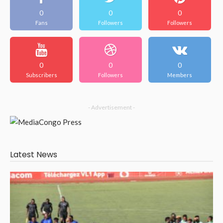
0
0
0
Fans
Followers
Followers
0
0
0
Subscribers
Followers
Members
- Advertisement -
Latest News