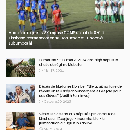
Vodacom ligue I : JSK impose DCMP un nul de 0-0 à
Kinshasa même score entre Don Bosco et Lupopo à
Lubumbashi
17 mai 1997 – 17 mai 2021: 24 ans déjà depuis la
chute du régime Mobutu
Mai 17, 2021
Décès de Madame Elombe : “Elle avait su faire de
l’école un lieu d’épanouissement et de joie pour
ses élèves” (Judith Suminwa)
Octobre 20, 2025
Véhicules offerts aux députés provinciaux de
Kinshasa : l’Acaj juge « inadmissible » la
justification d’Augustin Kabuya
Mai 2, 2024