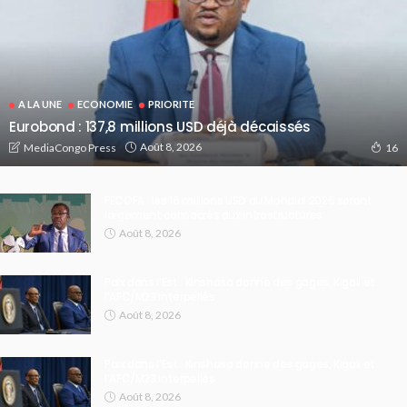
A LA UNE
ECONOMIE
PRIORITE
Eurobond : 137,8 millions USD déjà décaissés
Août 8, 2026
MediaCongo Press
16
FECOFA : les 16 millions USD du Mondial 2026 seront
largement consacrés aux infrastructures
Août 8, 2026
Paix dans l’Est : Kinshasa donne des gages, Kigali et
l’AFC/M23 interpellés
Août 8, 2026
Paix dans l’Est : Kinshasa donne des gages, Kigali et
l’AFC/M23 interpellés
Août 8, 2026