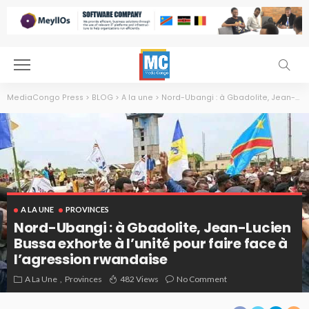
MediaCongo Press
>
BLOG
>
A la une
>
Nord-Ubangi : à Gbadolite, Jean-Lucien Bussa exhorte à l’unité pour faire face à l’agression rwandaise
A LA UNE
PROVINCES
Nord-Ubangi : à Gbadolite, Jean-Lucien
Bussa exhorte à l’unité pour faire face à
l’agression rwandaise
A La Une
Provinces
482 Views
No Comment