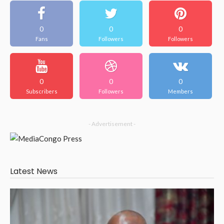
0
0
0
Fans
Followers
Followers
0
0
0
Subscribers
Followers
Members
- Advertisement -
Latest News