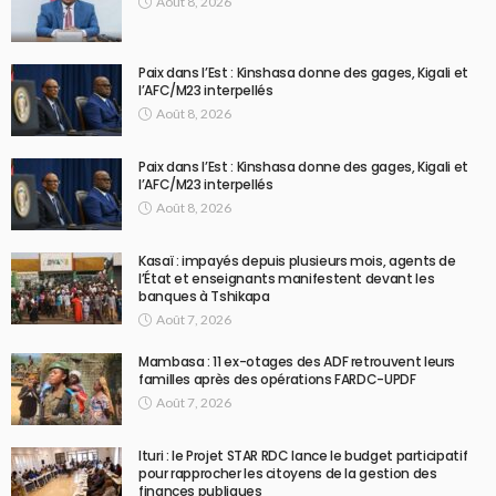
Août 8, 2026
Paix dans l’Est : Kinshasa donne des gages, Kigali et
l’AFC/M23 interpellés
Août 8, 2026
Paix dans l’Est : Kinshasa donne des gages, Kigali et
l’AFC/M23 interpellés
Août 8, 2026
Kasaï : impayés depuis plusieurs mois, agents de
l’État et enseignants manifestent devant les
banques à Tshikapa
Août 7, 2026
Mambasa : 11 ex-otages des ADF retrouvent leurs
familles après des opérations FARDC-UPDF
Août 7, 2026
Ituri : le Projet STAR RDC lance le budget participatif
pour rapprocher les citoyens de la gestion des
finances publiques