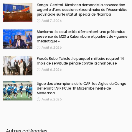
Kongo-Central : Kinshasa demande la convocation
urgente d’une session extraordinaire de l’Assemblée
provinciale sur le statut spécial de Nkamba
Août 7, 2026
Maniema : les autorités démentent une prétendue
présence du M23 à Kabambare et parlent de « guerre
médiatique »
Août 6, 2026
Procès Rebo Tchulo : le parquet militaire requiert 14
mois de servitude pénale contre la chanteuse
Août 6, 2026
Ligue des champions de la CAF : les Aigles du Congo
défieront l’APR FC, le TP Mazembe hérite de
Medeama
Août 6, 2026
Autres catégories