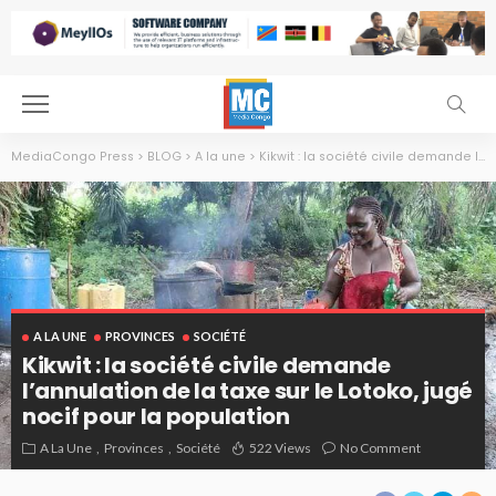
MediaCongo Press
>
BLOG
>
A la une
>
Kikwit : la société civile demande l’annulation de la taxe sur le Lotoko, jugé nocif pour la population
A LA UNE
PROVINCES
SOCIÉTÉ
Kikwit : la société civile demande
l’annulation de la taxe sur le Lotoko, jugé
nocif pour la population
A La Une
Provinces
Société
522 Views
No Comment