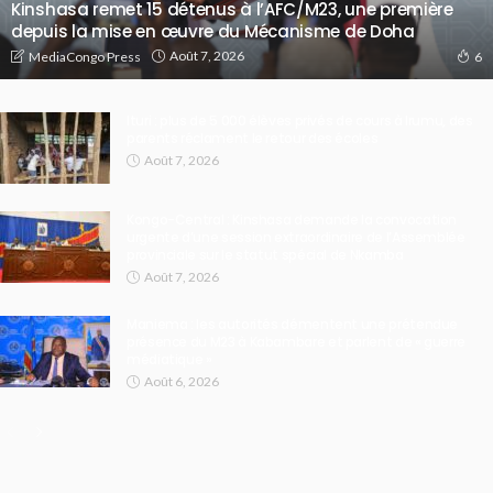
Kinshasa remet 15 détenus à l’AFC/M23, une première
depuis la mise en œuvre du Mécanisme de Doha
Août 7, 2026
MediaCongo Press
6
Ituri : plus de 5 000 élèves privés de cours à Irumu, des
parents réclament le retour des écoles
Août 7, 2026
Kongo-Central : Kinshasa demande la convocation
urgente d’une session extraordinaire de l’Assemblée
provinciale sur le statut spécial de Nkamba
Août 7, 2026
Maniema : les autorités démentent une prétendue
présence du M23 à Kabambare et parlent de « guerre
médiatique »
Août 6, 2026