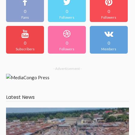
0
0
0
Fans
Followers
Followers
0
0
0
Subscribers
Followers
Members
- Advertisement -
Latest News