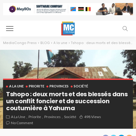
MediaCongo Press
>
BLOG
>
A la une
>
Tshopo : deux morts et des blessés dans un conflit foncier et de succession coutumière à Yahuma
A LA UNE
PRIORITE
PROVINCES
SOCIÉTÉ
Tshopo : deux morts et des blessés dans
un conflit foncier et de succession
coutumière à Yahuma
A La Une
Priorite
Provinces
Société
498 Views
No Comment