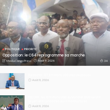
POLITIQUE
PRIORITE
Opposition: le C64 reprogramme sa marche
Août 9, 2026
MediaCongo Press
34
Eurobond : 137,8 millions USD déjà décaissés
Août 8, 2026
FECOFA : les 16 millions USD du Mondial 2026 seront
largement consacrés aux infrastructures
Août 8, 2026