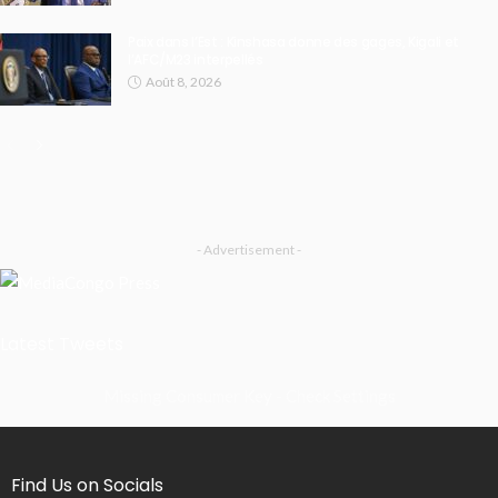
Paix dans l’Est : Kinshasa donne des gages, Kigali et
l’AFC/M23 interpellés
Août 8, 2026
- Advertisement -
Latest Tweets
Missing Consumer Key - Check Settings
Find Us on Socials