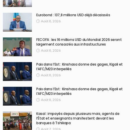
Eurobond : 137,8 millions USD déjà décaissés
Août 8, 2026
FECOFA : les 16 millions USD du Mondial 2026 seront
largement consacrés aux infrastructures
Août 8, 2026
Paix dans l’Est : Kinshasa donne des gages, Kigali et
l’AFC/M23 interpellés
Août 8, 2026
Paix dans l’Est : Kinshasa donne des gages, Kigali et
l’AFC/M23 interpellés
Août 8, 2026
Kasaï : impayés depuis plusieurs mois, agents de
l’État et enseignants manifestent devant les
banques à Tshikapa
Août 7, 2026