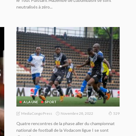
le Tout Puissant Mazembe de Lubumbashi se sont
neutralisés à zéro...
A LA UNE
SPORT
Novembre 28, 2022
MediaCongo Press
529
Quatre rencontres de la phase aller du championnat
national de football de la Vodacom ligue I se sont