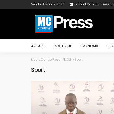
Vendredi, Août 7, 2026
contact@congo-press.c
ACCUEIL
POLITIQUE
ECONOMIE
SPO
MediaCongo Press
>
BLOG
>
Sport
Sport