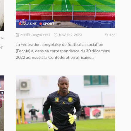
A LA UNE
SPORT
Janvier 2, 2023
MediaCongo Press
472
16
La Fédération congolaise de football association
di
(Fecofa) a, dans sa correspondance du 30 décembre
2022 adressé à la Confédération africaine...