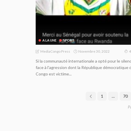
A LA UNE
SPORT
Novembre 30, 2022
MediaCongo Press
4
Si la communauté internationale a opté pour le silen
face à l'agression dont la République démocratique 
Congo est victime...
1
…
70
P