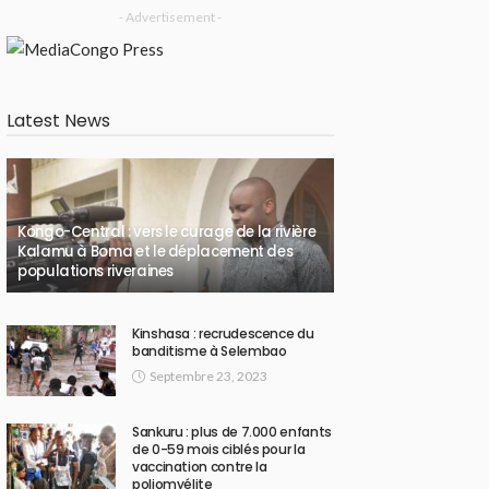
- Advertisement -
Latest News
Kongo-Central : vers le curage de la rivière
Kalamu à Boma et le déplacement des
populations riveraines
Kinshasa : recrudescence du
banditisme à Selembao
Septembre 23, 2023
Sankuru : plus de 7.000 enfants
de 0-59 mois ciblés pour la
vaccination contre la
poliomyélite