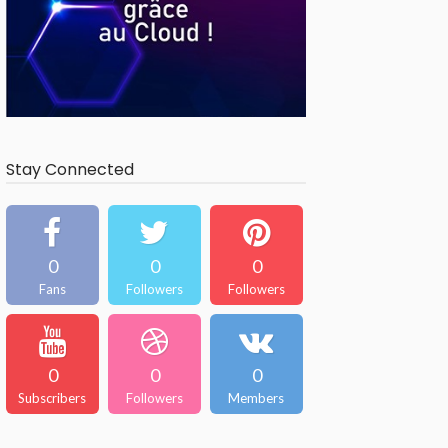
Stay Connected
0
0
0
Fans
Followers
Followers
0
0
0
Subscribers
Followers
Members