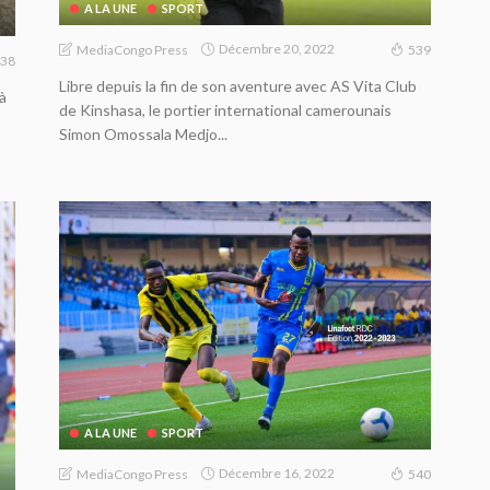
A LA UNE
SPORT
Décembre 20, 2022
MediaCongo Press
539
38
Libre depuis la fin de son aventure avec AS Vita Club
à
de Kinshasa, le portier international camerounais
s
Simon Omossala Medjo...
A LA UNE
SPORT
Décembre 16, 2022
MediaCongo Press
540