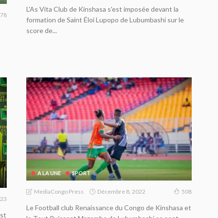
L'As Vita Club de Kinshasa s'est imposée devant la
78
formation de Saint Éloi Lupopo de Lubumbashi sur le
score de...
A LA UNE
SPORT
Décembre 8, 2022
MediaCongo Press
508
23
Le Football club Renaissance du Congo de Kinshasa et
st