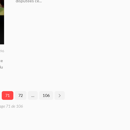
disputées ce...
96
ce
du
71
72
…
106
age 71 de 106