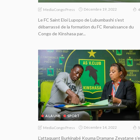
Décembre 19, 2022
MediaCongo Press
4
Le FC Saint Eloi Lupopo de Lubumbashi s'est
débarrassé de la formation du FC Renaissance du
Congo de Kinshasa par...
A LA UNE
SPORT
Décembre 14, 2022
MediaCongo Press
5
L'attaquant Burkinabé Kouma Dramane Zeyatane s'e