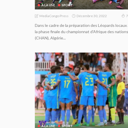
A LA UNE
SPORT
Décembre 30, 2022
MediaCongo Press
7
Dans le cadre de la préparation des Léopards locaux 
la phase finale du championnat d'Afrique des nation
(CHAN), Algérie...
A LA UNE
SPORT